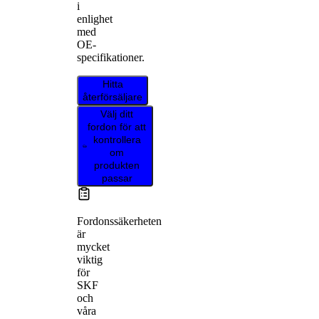
i
enlighet
med
OE-
specifikationer.
Hitta
återförsäljare
Välj ditt
fordon för att
kontrollera
om
produkten
passar
Fordonssäkerheten
är
mycket
viktig
för
SKF
och
våra