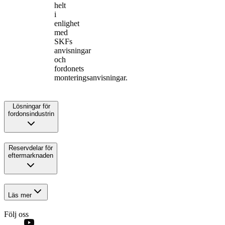
helt
i
enlighet
med
SKFs
anvisningar
och
fordonets
monteringsanvisningar.
Lösningar för
fordonsindustrin
Reservdelar för
eftermarknaden
Läs mer
Följ oss