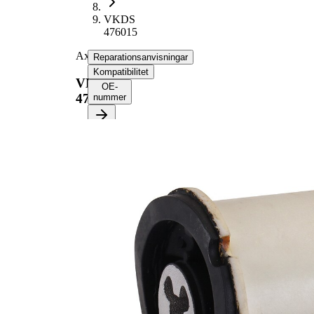
VKDS
476015
Axselstomme
Reparationsanvisningar
Kompatibilitet
VKDS
OE-
476015
nummer
Välj ditt fordon för att
hämta
reparationsanvisningar