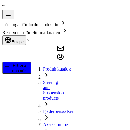
Lösningar för fordonsindustrin
Reservdelar för eftermarknaden
Europe
Filtrera
Produktkatalog
och sök
Steering
and
Suspension
products
Fjäderbenssatser
Axselstomme