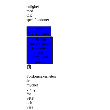
i
enlighet
med
OE-
specifikationer.
Hitta
återförsäljare
Välj ditt
fordon för att
kontrollera
om
produkten
passar
Fordonssäkerheten
är
mycket
viktig
för
SKF
och
våra