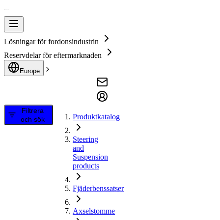
Lösningar för fordonsindustrin
Reservdelar för eftermarknaden
Europe
Filtrera
Produktkatalog
och sök
Steering
and
Suspension
products
Fjäderbenssatser
Axselstomme