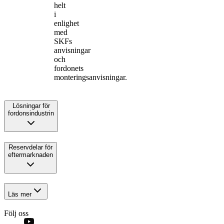
helt
i
enlighet
med
SKFs
anvisningar
och
fordonets
monteringsanvisningar.
Lösningar för
fordonsindustrin
Reservdelar för
eftermarknaden
Läs mer
Följ oss