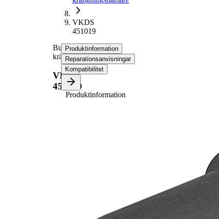
VKDS
451019
Bussning,
Produktinformation
krängningshämare
Reparationsanvisningar
Kompatibilitet
VKDS
451019
Produktinformation
Egenskap
Värde
90
Längd
mm
70,5
Höjd
mm
12,3
Innerdiameter
mm
56,5
Ytterdiameter
mm