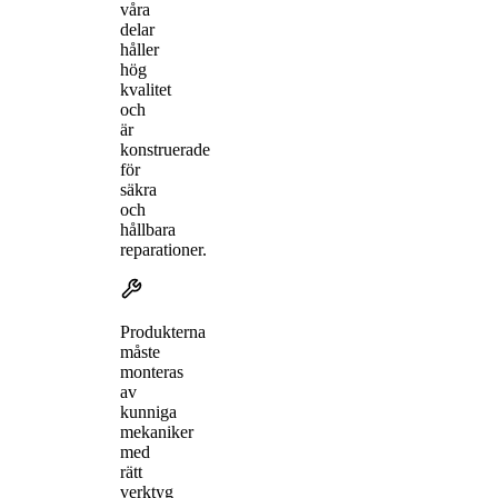
våra
delar
håller
hög
kvalitet
och
är
konstruerade
för
säkra
och
hållbara
reparationer.
Produkterna
måste
monteras
av
kunniga
mekaniker
med
rätt
verktyg