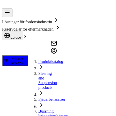
Lösningar för fordonsindustrin
Reservdelar för eftermarknaden
Europe
Filtrera
Produktkatalog
och sök
Steering
and
Suspension
products
Fjäderbenssatser
Bussning,
krängningshämare