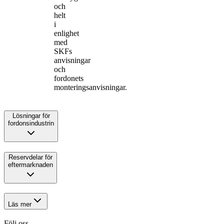
och
helt
i
enlighet
med
SKFs
anvisningar
och
fordonets
monteringsanvisningar.
Lösningar för
fordonsindustrin
Reservdelar för
eftermarknaden
Läs mer
Följ oss