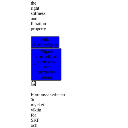
the
right
stiffness
and
filtration
property.
Hitta
återförsäljare
Välj ditt
fordon för att
kontrollera
om
produkten
passar
Fordonssäkerheten
är
mycket
viktig
för
SKF
och