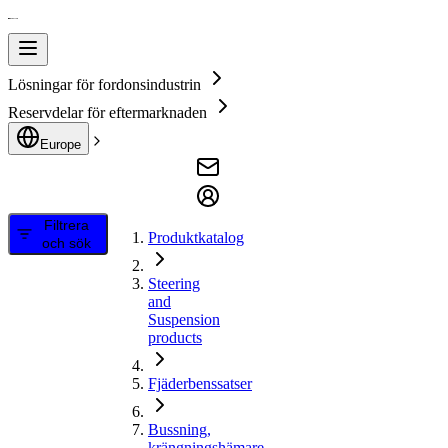
Lösningar för fordonsindustrin
Reservdelar för eftermarknaden
Europe
Filtrera
Produktkatalog
och sök
Steering
and
Suspension
products
Fjäderbenssatser
Bussning,
krängningshämare