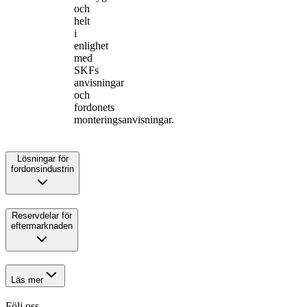
och
helt
i
enlighet
med
SKFs
anvisningar
och
fordonets
monteringsanvisningar.
Lösningar för
fordonsindustrin
Reservdelar för
eftermarknaden
Läs mer
Följ oss