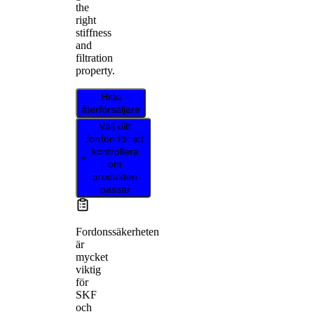
the
right
stiffness
and
filtration
property.
Hitta
återförsäljare
Välj ditt
fordon för att
kontrollera
om
produkten
passar
Fordonssäkerheten
är
mycket
viktig
för
SKF
och