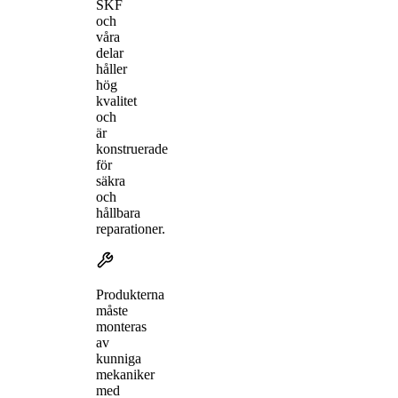
SKF
och
våra
delar
håller
hög
kvalitet
och
är
konstruerade
för
säkra
och
hållbara
reparationer.
Produkterna
måste
monteras
av
kunniga
mekaniker
med