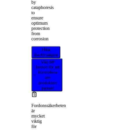
by
cataphoresis
to
ensure
optimum
protection
from
corrosion
Hitta
återförsäljare
Välj ditt
fordon för att
kontrollera
om
produkten
passar
Fordonssäkerheten
är
mycket
viktig
för