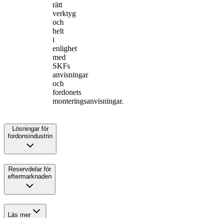
rätt
verktyg
och
helt
i
enlighet
med
SKFs
anvisningar
och
fordonets
monteringsanvisningar.
Lösningar för
fordonsindustrin
Reservdelar för
eftermarknaden
Läs mer