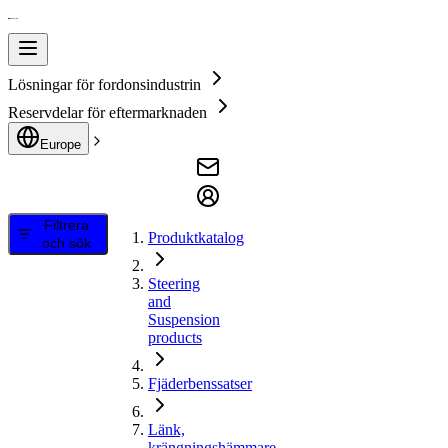
Lösningar för fordonsindustrin
Reservdelar för eftermarknaden
Europe
Filtrera
Produktkatalog
och sök
Steering
and
Suspension
products
Fjäderbenssatser
Länk,
krängningshämmare