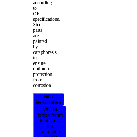
according
to
OE
specifications.
Steel
parts
are
painted
by
cataphoresis
to
ensure
optimum
protection
from
corrosion
Hitta
återförsäljare
Välj ditt
fordon för att
kontrollera
om
produkten
passar