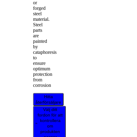
or
forged
steel
material.
Steel
parts
are
painted
by
cataphoresis
to
ensure
optimum
protection
from
corrosion
Hitta
återförsäljare
Välj ditt
fordon för att
kontrollera
om
produkten
passar