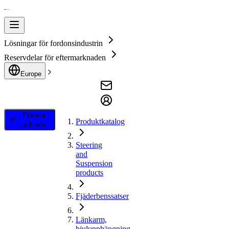
Lösningar för fordonsindustrin
Reservdelar för eftermarknaden
Europe
Filtrera
Produktkatalog
och sök
Steering
and
Suspension
products
Fjäderbenssatser
Länkarm,
hjulupphängning