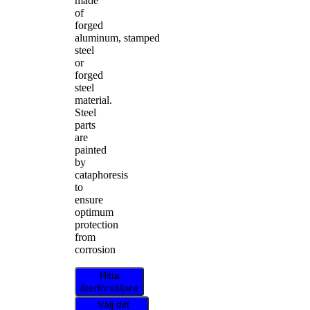
made
of
forged
aluminum, stamped
steel
or
forged
steel
material.
Steel
parts
are
painted
by
cataphoresis
to
ensure
optimum
protection
from
corrosion
Hitta
återförsäljare
Välj ditt