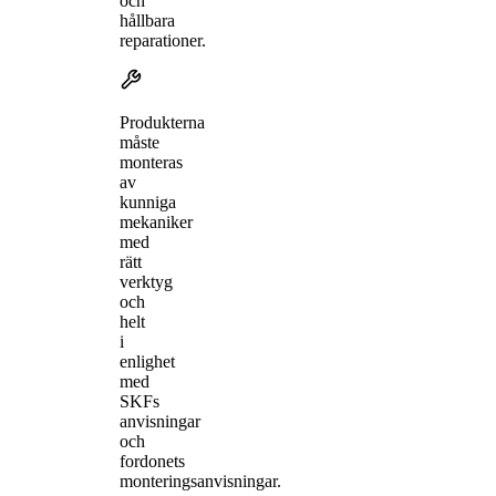
och
hållbara
reparationer.
Produkterna
måste
monteras
av
kunniga
mekaniker
med
rätt
verktyg
och
helt
i
enlighet
med
SKFs
anvisningar
och
fordonets
monteringsanvisningar.