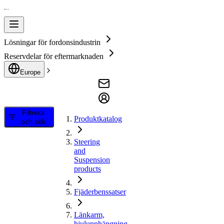
Lösningar för fordonsindustrin
Reservdelar för eftermarknaden
Europe
Filtrera
Produktkatalog
och sök
Steering
and
Suspension
products
Fjäderbenssatser
Länkarm,
hjulupphängning