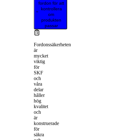
fordon för att
kontrollera
om
produkten
passar
Fordonssäkerheten
är
mycket
viktig
för
SKF
och
våra
delar
håller
hög
kvalitet
och
är
konstruerade
för
säkra