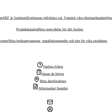
nt
SKF är fordonstillverkarnas självklara val. Upptäck våra eftermarknadserbju
Produktkatalog
Hitta reservdelar för ditt fordon.
center
Hitta bruksanvisningar, installationsguider och tips för våra produkter.
Vanliga frågor
Innan du börjar
Hitta återförsäljare
Aftermarket Insights