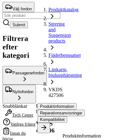
Välj fordon
Produktkatalog
Steering
Submit
and
Suspension
Filtrera
products
efter
kategori
Fjäderbenssatser
Länkarm,
Passagerarfordon
hjulupphängning
VKDS
Nyttofordon
427506
Länkarm,
Snabblänkar
Produktinformation
hjulupphängning
Reparationsanvisningar
Tech Center
Kompatibilitet
VKDS
Vanliga frågor
427506
Innan du
Produktinformation
börjar