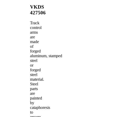
VKDS
427506
Track
control
arms
are
made
of
forged
aluminum, stamped
steel
or
forged
steel
material.
Steel
parts
are
painted
by
cataphoresis
to
ensure