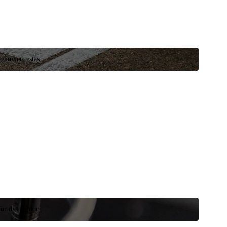
ekniker testas.
ör ditt fordon.