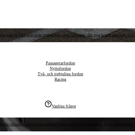
llen som är lika krävande testmiljöer som racingen, där nya konstruktioner och t
Passagerarfordon
Nyttofordon
Två- och trehjuliga fordon
Racing
Vanliga frågor
högkvalitativa eftermarknadsdelar med global tillgänglighet. Hitta reservdelar f