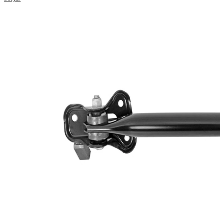
Egenskap
Värde
Länkarm
Länkarmstyp
(längs-)
Kompletteringsartikel/tilläggsinfo
utan
2
spindelled
VKDS
jämna artikelnummer
427505