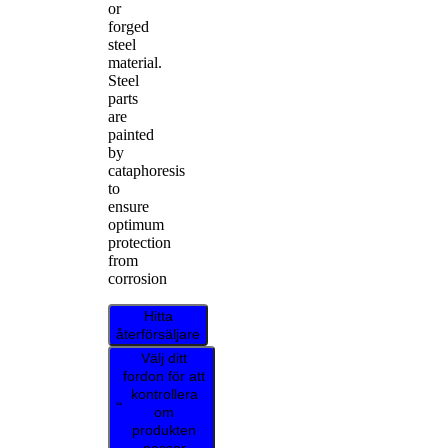
or
forged
steel
material.
Steel
parts
are
painted
by
cataphoresis
to
ensure
optimum
protection
from
corrosion
Hitta
återförsäljare
Välj ditt
fordon för att
kontrollera
om
produkten
passar