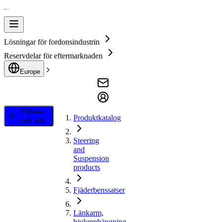
Lösningar för fordonsindustrin
Reservdelar för eftermarknaden
Europe
Filtrera
Produktkatalog
och sök
Steering
and
Suspension
products
Fjäderbenssatser
Länkarm,
hjulupphängning