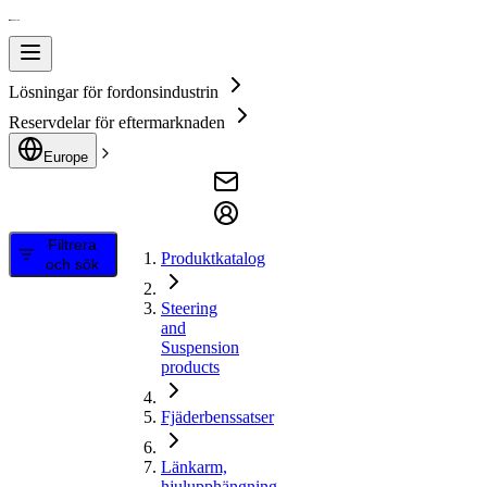
Lösningar för fordonsindustrin
Reservdelar för eftermarknaden
Europe
Filtrera
Produktkatalog
och sök
Steering
and
Suspension
products
Fjäderbenssatser
Länkarm,
hjulupphängning