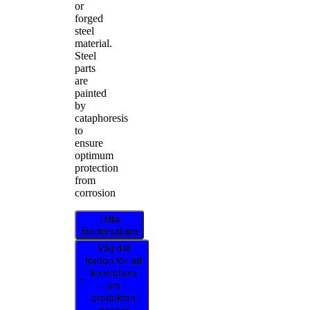
or
forged
steel
material.
Steel
parts
are
painted
by
cataphoresis
to
ensure
optimum
protection
from
corrosion
Hitta
återförsäljare
Välj ditt
fordon för att
kontrollera
om
produkten
passar