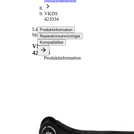
VKDS
421034
Länkarm,
Produktinformation
hjulupphängning
Reparationsanvisningar
Kompatibilitet
VKDS
421034
Produktinformation
Egenskap
Värde
Material
stål
Länkarm
Länkarmstyp
(längs-)
Stång/Stag
Skjutstång
jämna
VKDS
artikelnummer
421035