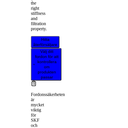
the
right
stiffness
and
filtration
property.
Hitta
återförsäljare
Välj ditt
fordon för att
kontrollera
om
produkten
passar
Fordonssäkerheten
är
mycket
viktig
för
SKF
och