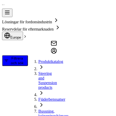
Lösningar för fordonsindustrin
Reservdelar för eftermarknaden
Europe
Filtrera
Produktkatalog
och sök
Steering
and
Suspension
products
Fjäderbenssatser
Bussning,
krängningshämare