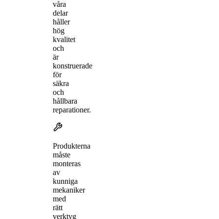
våra
delar
håller
hög
kvalitet
och
är
konstruerade
för
säkra
och
hållbara
reparationer.
Produkterna
måste
monteras
av
kunniga
mekaniker
med
rätt
verktyg