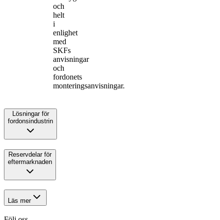
och
helt
i
enlighet
med
SKFs
anvisningar
och
fordonets
monteringsanvisningar.
Lösningar för
fordonsindustrin
Reservdelar för
eftermarknaden
Läs mer
Följ oss