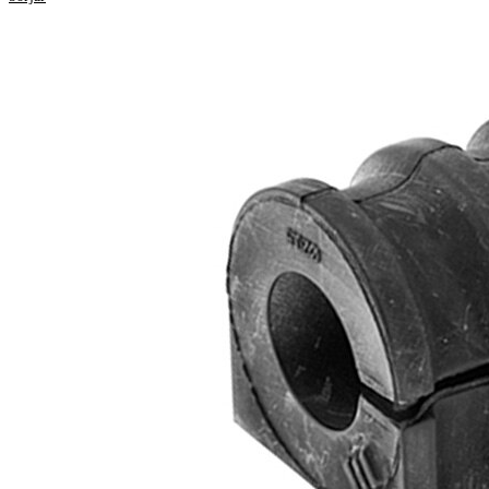
Välj ditt fordon för att
hämta
reparationsanvisningar