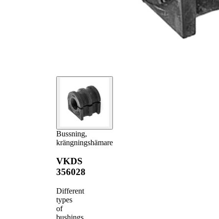
Bussning,
krängningshämare
VKDS
356028
Different
types
of
bushings