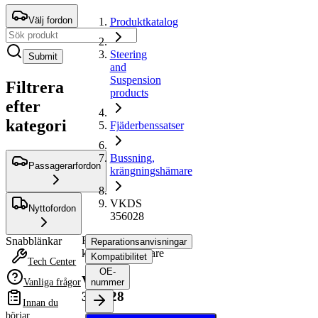
Välj fordon
Produktkatalog
Steering
Submit
and
Suspension
Filtrera
products
efter
kategori
Fjäderbenssatser
Bussning,
Passagerarfordon
krängningshämare
VKDS
Nyttofordon
356028
Bussning,
Snabblänkar
Reparationsanvisningar
krängningshämare
Kompatibilitet
Tech Center
OE-
VKDS
Vanliga frågor
nummer
356028
Innan du
börjar