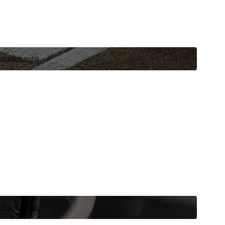
ekniker testas.
ör ditt fordon.