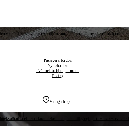
llen som är lika krävande testmiljöer som racingen, där nya konstruktioner och t
Passagerarfordon
Nyttofordon
Två- och trehjuliga fordon
Racing
Vanliga frågor
högkvalitativa eftermarknadsdelar med global tillgänglighet. Hitta reservdelar f