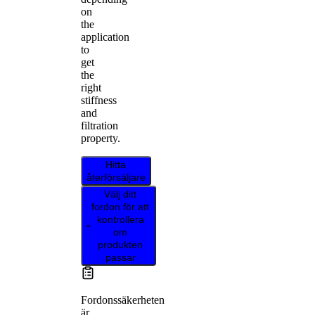
on
the
application
to
get
the
right
stiffness
and
filtration
property.
Hitta
återförsäljare
Välj ditt
fordon för att
kontrollera
om
produkten
passar
Fordonssäkerheten
är