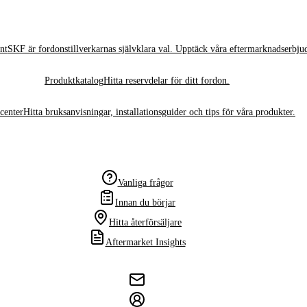
nt
SKF är fordonstillverkarnas självklara val. Upptäck våra eftermarknadserbju
Produktkatalog
Hitta reservdelar för ditt fordon.
center
Hitta bruksanvisningar, installationsguider och tips för våra produkter.
Vanliga frågor
Innan du börjar
Hitta återförsäljare
Aftermarket Insights