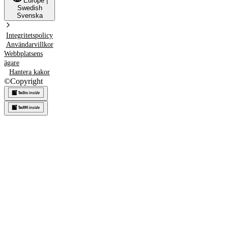
Europe
|
Swedish
Svenska
Integritetspolicy
Användarvillkor
Webbplatsens
ägare
Hantera kakor
©
Copyright