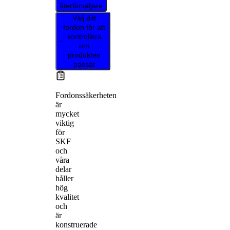
återförsäljare
Välj ditt
fordon för att
kontrollera
om
produkten
passar
Fordonssäkerheten
är
mycket
viktig
för
SKF
och
våra
delar
håller
hög
kvalitet
och
är
konstruerade