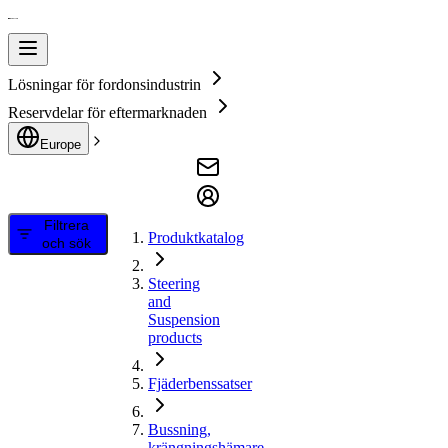
Lösningar för fordonsindustrin
Reservdelar för eftermarknaden
Europe
Filtrera
Produktkatalog
och sök
Steering
and
Suspension
products
Fjäderbenssatser
Bussning,
krängningshämare