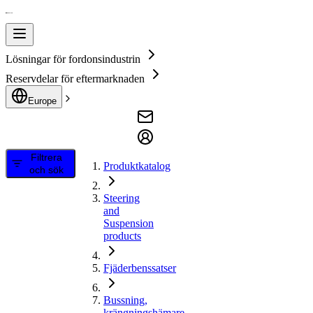
Lösningar för fordonsindustrin
Reservdelar för eftermarknaden
Europe
Filtrera
Produktkatalog
och sök
Steering
and
Suspension
products
Fjäderbenssatser
Bussning,
krängningshämare