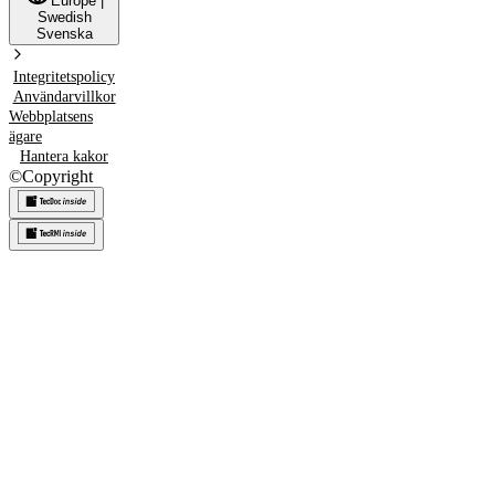
Europe
|
Swedish
Svenska
Integritetspolicy
Användarvillkor
Webbplatsens
ägare
Hantera kakor
©
Copyright