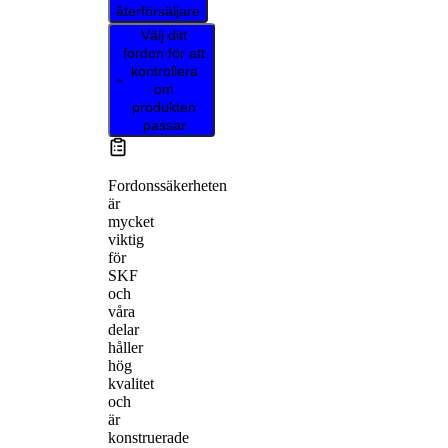
återförsäljare
Välj ditt
fordon för att
kontrollera
om
produkten
passar
Fordonssäkerheten
är
mycket
viktig
för
SKF
och
våra
delar
håller
hög
kvalitet
och
är
konstruerade