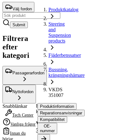
Välj fordon
Produktkatalog
Steering
Submit
and
Suspension
Filtrera
products
efter
kategori
Fjäderbenssatser
Bussning,
Passagerarfordon
krängningshämare
VKDS
Nyttofordon
351007
Bussning,
Snabblänkar
Produktinformation
krängningshämare
Reparationsanvisningar
Tech Center
Kompatibilitet
VKDS
Vanliga frågor
OE-
351007
nummer
Innan du
börjar