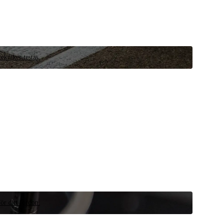
ekniker testas.
ör ditt fordon.