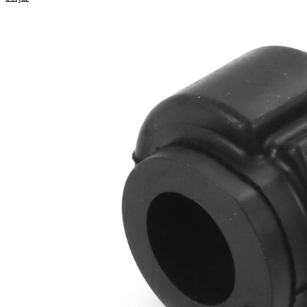
Produktinformation
Egenskap
Värde
44,5
Höjd
mm
23
Innerdiameter
mm