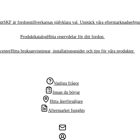
nt
SKF är fordonstillverkarnas självklara val. Upptäck våra eftermarknadserbju
Produktkatalog
Hitta reservdelar för ditt fordon.
center
Hitta bruksanvisningar, installationsguider och tips för våra produkter.
Vanliga frågor
Innan du börjar
Hitta återförsäljare
Aftermarket Insights