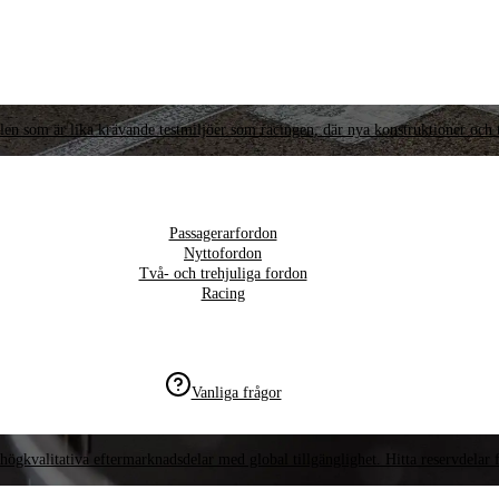
llen som är lika krävande testmiljöer som racingen, där nya konstruktioner och t
Passagerarfordon
Nyttofordon
Två- och trehjuliga fordon
Racing
Vanliga frågor
högkvalitativa eftermarknadsdelar med global tillgänglighet. Hitta reservdelar f