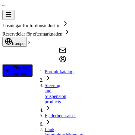
Lösningar för fordonsindustrin
Reservdelar för eftermarknaden
Europe
Filtrera
Produktkatalog
och sök
Steering
and
Suspension
products
Fjäderbenssatser
Länk,
krängningshämmare