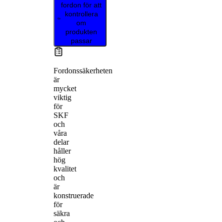
fordon för att
kontrollera
om
produkten
passar
Fordonssäkerheten
är
mycket
viktig
för
SKF
och
våra
delar
håller
hög
kvalitet
och
är
konstruerade
för
säkra