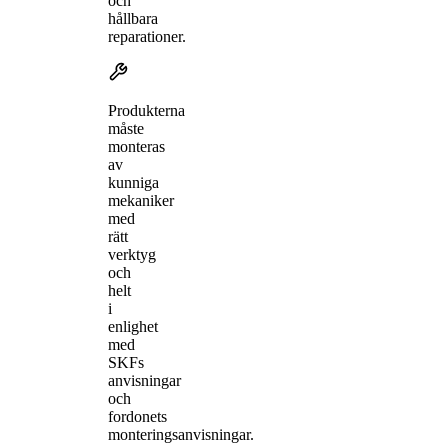
och
hållbara
reparationer.
Produkterna
måste
monteras
av
kunniga
mekaniker
med
rätt
verktyg
och
helt
i
enlighet
med
SKFs
anvisningar
och
fordonets
monteringsanvisningar.