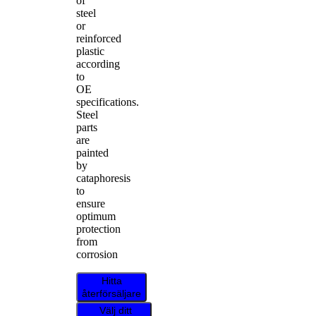
of
steel
or
reinforced
plastic
according
to
OE
specifications.
Steel
parts
are
painted
by
cataphoresis
to
ensure
optimum
protection
from
corrosion
Hitta
återförsäljare
Välj ditt