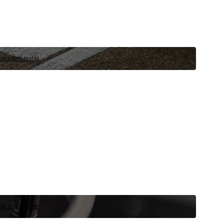
ekniker testas.
ör ditt fordon.