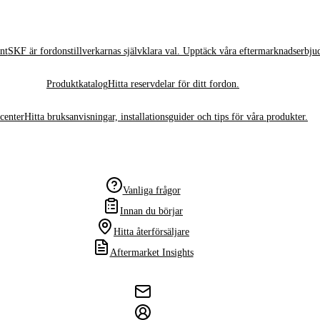
nt
SKF är fordonstillverkarnas självklara val. Upptäck våra eftermarknadserbju
Produktkatalog
Hitta reservdelar för ditt fordon.
center
Hitta bruksanvisningar, installationsguider och tips för våra produkter.
Vanliga frågor
Innan du börjar
Hitta återförsäljare
Aftermarket Insights