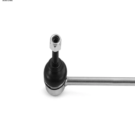
Produktinformation
Egenskap
Värde
Längd
310,5 mm
Stång/Stag
kopplingstång
med
Tilläggsartikel/tilläggsinformation
syntetiskt fett
Gängmått 1
M10 x 1,5
VKDS
jämna artikelnummer
348531