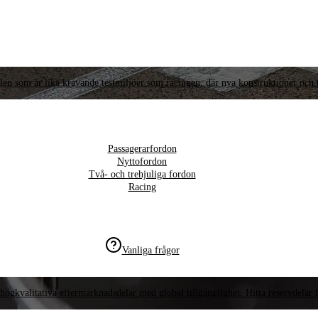
llen som är lika krävande testmiljöer som racingen, där nya konstruktioner och t
Passagerarfordon
Nyttofordon
Två- och trehjuliga fordon
Racing
Vanliga frågor
högkvalitativa eftermarknadsdelar med global tillgänglighet. Hitta reservdelar f