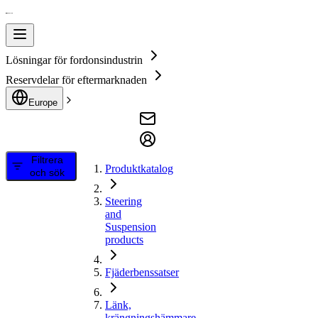
Lösningar för fordonsindustrin
Reservdelar för eftermarknaden
Europe
Filtrera
Produktkatalog
och sök
Steering
and
Suspension
products
Fjäderbenssatser
Länk,
krängningshämmare