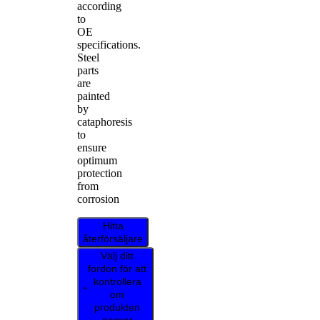
according
to
OE
specifications.
Steel
parts
are
painted
by
cataphoresis
to
ensure
optimum
protection
from
corrosion
Hitta
återförsäljare
Välj ditt
fordon för att
kontrollera
om
produkten
passar