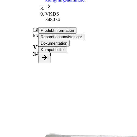
VKDS
348074
Länk,
Produktinformation
krängningshämmare
Reparationsanvisningar
Dokumentation
VKDS
Kompatibilitet
348074
Produktinformation
Egenskap
Värde
Material
aluminium
Stång/Stag
kopplingstång
med
Tilläggsartikel/tilläggsinformation
syntetiskt fett
VKDS
jämna artikelnummer
348073