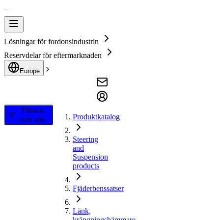
Lösningar för fordonsindustrin
Reservdelar för eftermarknaden
Europe
Filtrera
Produktkatalog
och sök
Steering
and
Suspension
products
Fjäderbenssatser
Länk,
krängningshämmare