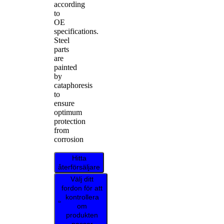
according
to
OE
specifications.
Steel
parts
are
painted
by
cataphoresis
to
ensure
optimum
protection
from
corrosion
Hitta
återförsäljare
Välj ditt
fordon för att
kontrollera
om
produkten
passar