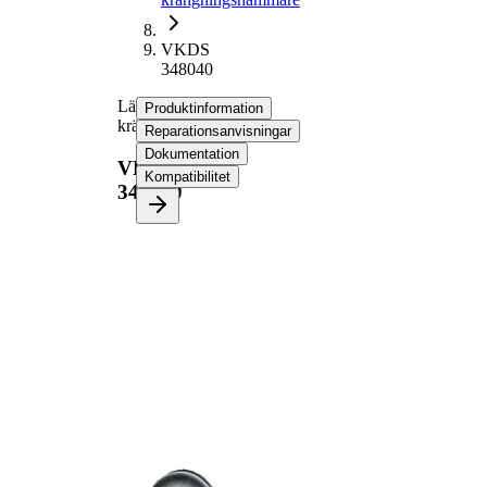
VKDS
348040
Länk,
Produktinformation
krängningshämmare
Reparationsanvisningar
Dokumentation
VKDS
Kompatibilitet
348040
Produktinformation
Egenskap
Värde
Stång/Stag
kopplingstång
med
Tilläggsartikel/tilläggsinformation
syntetiskt fett
VKDS
jämna artikelnummer
348041