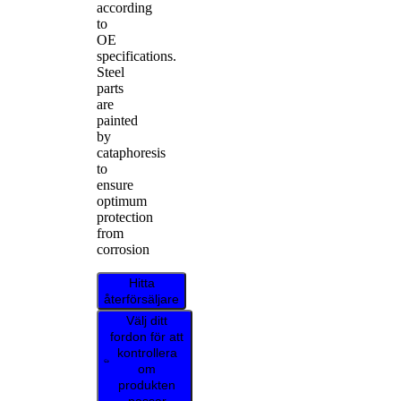
according
to
OE
specifications.
Steel
parts
are
painted
by
cataphoresis
to
ensure
optimum
protection
from
corrosion
Hitta
återförsäljare
Välj ditt
fordon för att
kontrollera
om
produkten
passar