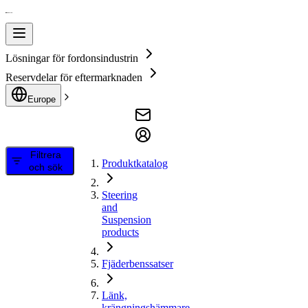
Lösningar för fordonsindustrin
Reservdelar för eftermarknaden
Europe
Filtrera
Produktkatalog
och sök
Steering
and
Suspension
products
Fjäderbenssatser
Länk,
krängningshämmare