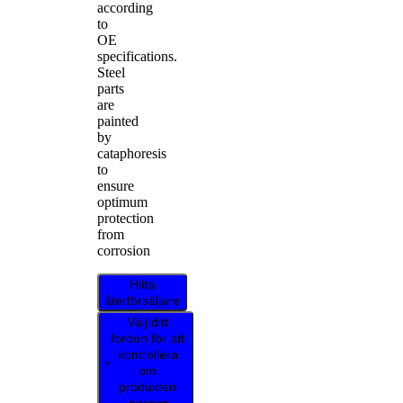
according
to
OE
specifications.
Steel
parts
are
painted
by
cataphoresis
to
ensure
optimum
protection
from
corrosion
Hitta
återförsäljare
Välj ditt
fordon för att
kontrollera
om
produkten
passar