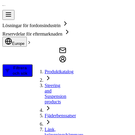
Lösningar för fordonsindustrin
Reservdelar för eftermarknaden
Europe
Filtrera
Produktkatalog
och sök
Steering
and
Suspension
products
Fjäderbenssatser
Länk,
krängningshämmare