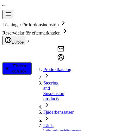
Lösningar för fordonsindustrin
Reservdelar för eftermarknaden
Europe
Filtrera
Produktkatalog
och sök
Steering
and
Suspension
products
Fjäderbenssatser
Länk,
krängningshämmare