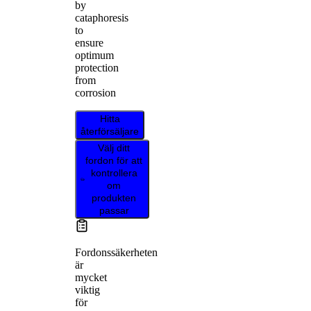
by
cataphoresis
to
ensure
optimum
protection
from
corrosion
Hitta
återförsäljare
Välj ditt
fordon för att
kontrollera
om
produkten
passar
Fordonssäkerheten
är
mycket
viktig
för