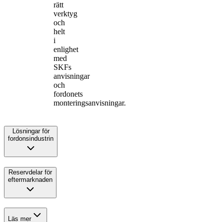
rätt
verktyg
och
helt
i
enlighet
med
SKFs
anvisningar
och
fordonets
monteringsanvisningar.
Lösningar för
fordonsindustrin
Reservdelar för
eftermarknaden
Läs mer