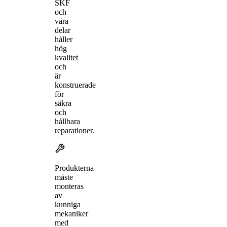
SKF
och
våra
delar
håller
hög
kvalitet
och
är
konstruerade
för
säkra
och
hållbara
reparationer.
Produkterna
måste
monteras
av
kunniga
mekaniker
med