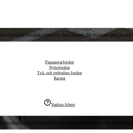
llen som är lika krävande testmiljöer som racingen, där nya konstruktioner och t
Passagerarfordon
Nyttofordon
Två- och trehjuliga fordon
Racing
Vanliga frågor
högkvalitativa eftermarknadsdelar med global tillgänglighet. Hitta reservdelar f