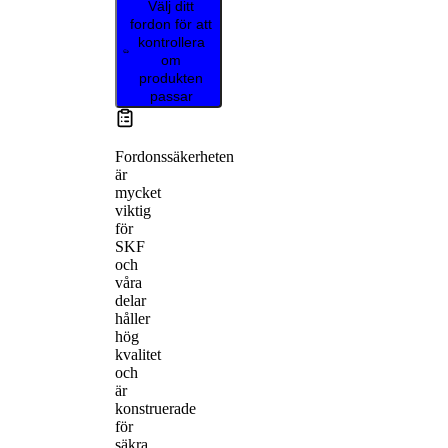
Välj ditt
fordon för att
kontrollera
om
produkten
passar
Fordonssäkerheten
är
mycket
viktig
för
SKF
och
våra
delar
håller
hög
kvalitet
och
är
konstruerade
för
säkra