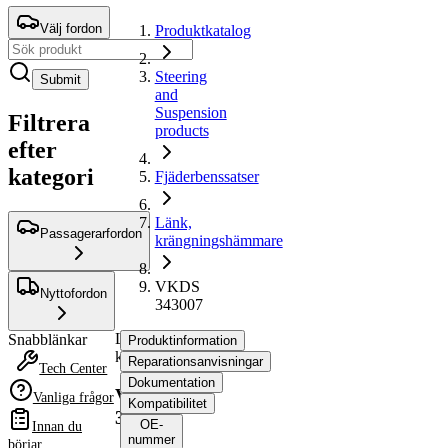
Välj fordon
Produktkatalog
Steering
Submit
and
Suspension
Filtrera
products
efter
kategori
Fjäderbenssatser
Länk,
Passagerarfordon
krängningshämmare
VKDS
Nyttofordon
343007
Länk,
Snabblänkar
Produktinformation
krängningshämmare
Reparationsanvisningar
Tech Center
Dokumentation
VKDS
Vanliga frågor
Kompatibilitet
343007
OE-
Innan du
nummer
börjar