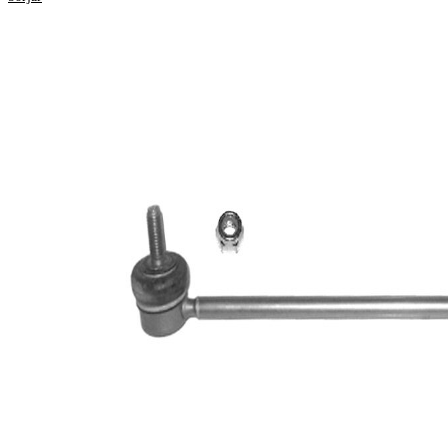
Produktinformation
Egenskap
Värde
Stång/Stag
kopplingstång
med
Tilläggsartikel/tilläggsinformation
syntetiskt fett
VKDS
jämna artikelnummer
343008