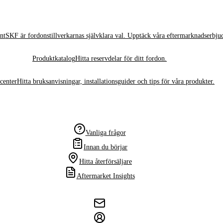
nt
SKF är fordonstillverkarnas självklara val. Upptäck våra eftermarknadserbju
Produktkatalog
Hitta reservdelar för ditt fordon.
center
Hitta bruksanvisningar, installationsguider och tips för våra produkter.
Vanliga frågor
Innan du börjar
Hitta återförsäljare
Aftermarket Insights