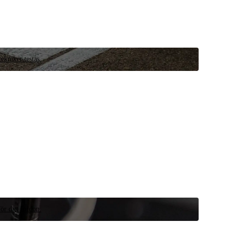
ekniker testas.
ör ditt fordon.