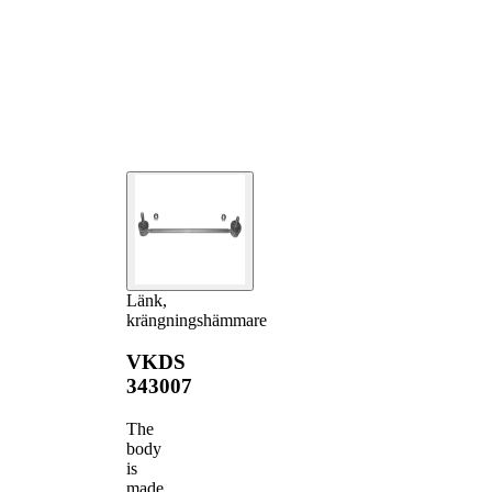
Länk,
krängningshämmare
VKDS
343007
The
body
is
made