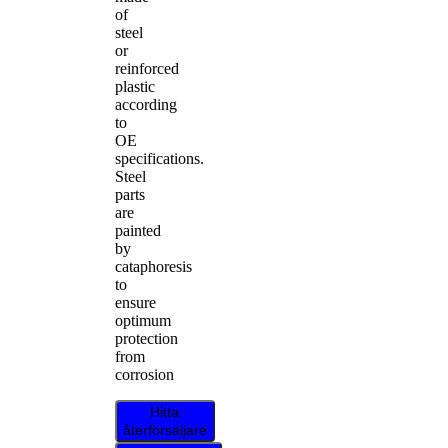
of
steel
or
reinforced
plastic
according
to
OE
specifications.
Steel
parts
are
painted
by
cataphoresis
to
ensure
optimum
protection
from
corrosion
Hitta
återförsäljare