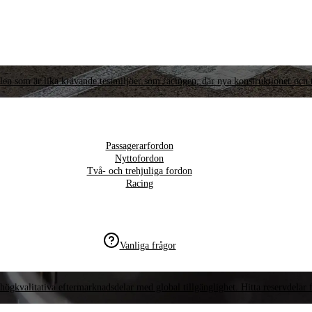
llen som är lika krävande testmiljöer som racingen, där nya konstruktioner och t
Passagerarfordon
Nyttofordon
Två- och trehjuliga fordon
Racing
Vanliga frågor
högkvalitativa eftermarknadsdelar med global tillgänglighet. Hitta reservdelar f