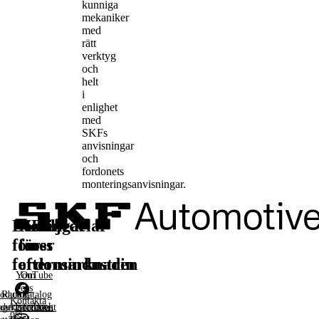
kunniga
mekaniker
med
rätt
verktyg
och
helt
i
enlighet
med
SKFs
anvisningar
och
fordonets
monteringsanvisningar.
Lösningar
Reservdelar
Läs
Följ
för
för
mer
oss
fordonsindustrin
eftermarknaden
YouTube
Om
oss
oduktkatalog
Racing
Kontakta
Facebook
agerarfordon
duktsortiment
oss