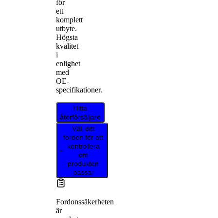
för
ett
komplett
utbyte.
Högsta
kvalitet
i
enlighet
med
OE-
specifikationer.
Hitta
återförsäljare
Välj ditt
fordon för att
kontrollera
om
produkten
passar
Fordonssäkerheten
är