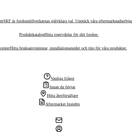
nt
SKF är fordonstillverkarnas självklara val. Upptäck våra eftermarknadserbju
Produktkatalog
Hitta reservdelar för ditt fordon.
center
Hitta bruksanvisningar, installationsguider och tips för våra produkter.
Vanliga frågor
Innan du börjar
Hitta återförsäljare
Aftermarket Insights