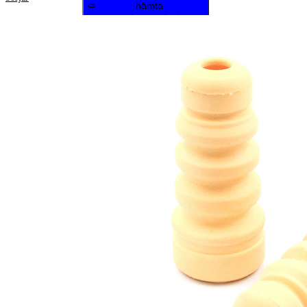
hämta
reparationsanvisningar