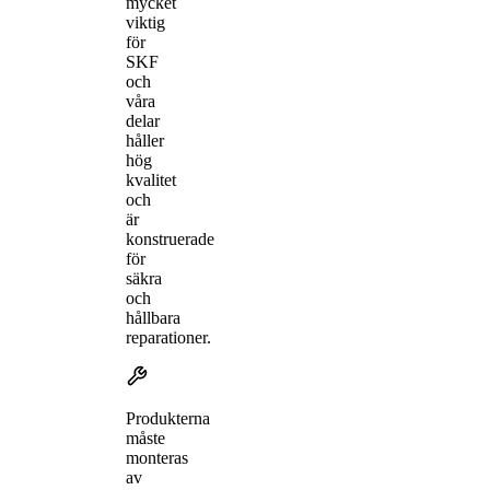
mycket
viktig
för
SKF
och
våra
delar
håller
hög
kvalitet
och
är
konstruerade
för
säkra
och
hållbara
reparationer.
Produkterna
måste
monteras
av