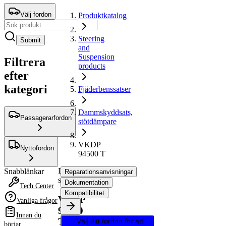
Välj fordon
Produktkatalog
Steering
Submit
and
Suspension
Filtrera
products
efter
kategori
Fjäderbenssatser
Dammskyddsats,
Passagerarfordon
stötdämpare
VKDP
Nyttofordon
94500 T
Dammskyddsats,
Snabblänkar
Reparationsanvisningar
stötdämpare
Dokumentation
Tech Center
Kompatibilitet
VKDP
Vanliga frågor
94500
Innan du
T
Välj ditt fordon för att
börjar