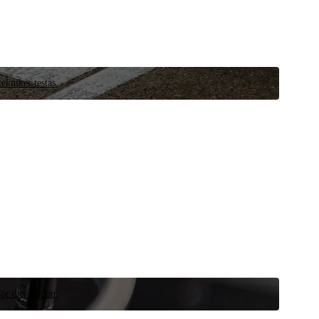
ekniker testas.
ör ditt fordon.