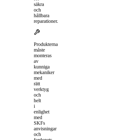
säkra
och
hållbara
reparationer.
Produkterna
måste
monteras
av
kunniga
mekaniker
med
rätt
verktyg
och
helt
i
enlighet
med
SKFs
anvisningar
och
fordonets