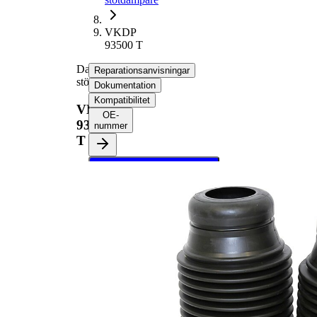
VKDP
93500 T
Dammskyddsats,
Reparationsanvisningar
stötdämpare
Dokumentation
Kompatibilitet
VKDP
OE-
93500
nummer
T
Välj ditt fordon för att
hämta
reparationsanvisningar