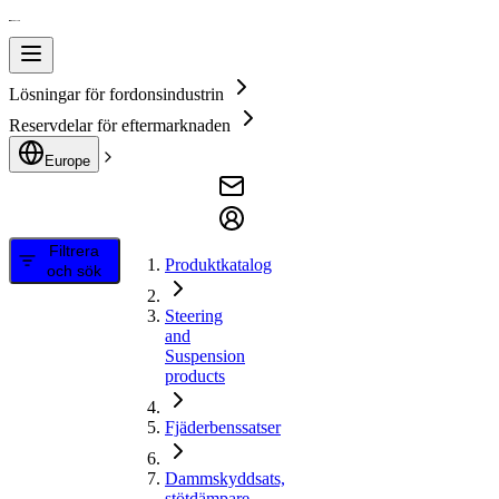
Lösningar för fordonsindustrin
Reservdelar för eftermarknaden
Europe
Filtrera
Produktkatalog
och sök
Steering
and
Suspension
products
Fjäderbenssatser
Dammskyddsats,
stötdämpare