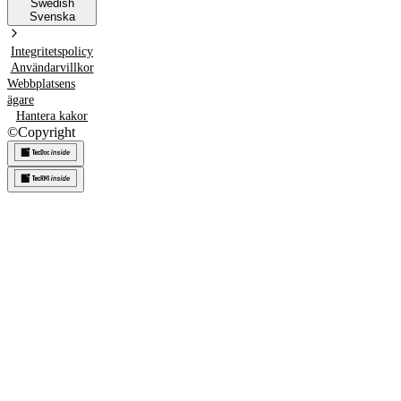
Swedish
Svenska
Integritetspolicy
Användarvillkor
Webbplatsens
ägare
Hantera kakor
©
Copyright