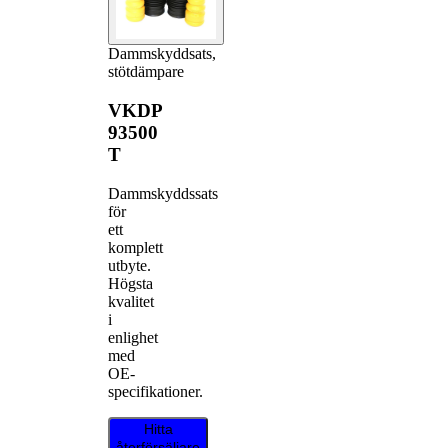
Dammskyddsats,
stötdämpare
VKDP
93500
T
Dammskyddssats
för
ett
komplett
utbyte.
Högsta
kvalitet
i
enlighet
med
OE-
specifikationer.
Hitta
återförsäljare