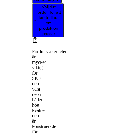
Välj ditt
fordon för att
kontrollera
om
produkten
passar
Fordonssäkerheten
är
mycket
viktig
för
SKF
och
våra
delar
håller
hög
kvalitet
och
är
konstruerade
för