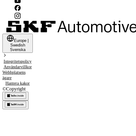
Europe
|
Swedish
Svenska
Integritetspolicy
Användarvillkor
Webbplatsens
ägare
Hantera kakor
©
Copyright