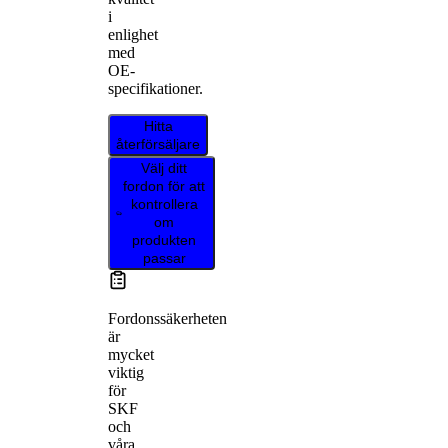
i
enlighet
med
OE-
specifikationer.
Hitta
återförsäljare
Välj ditt
fordon för att
kontrollera
om
produkten
passar
Fordonssäkerheten
är
mycket
viktig
för
SKF
och
våra