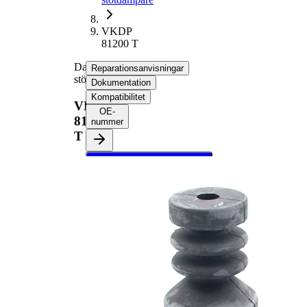
VKDP
81200 T
Dammskyddsats,
Reparationsanvisningar
stötdämpare
Dokumentation
Kompatibilitet
VKDP
OE-
81200
nummer
T
Välj ditt fordon för att
hämta
reparationsanvisningar