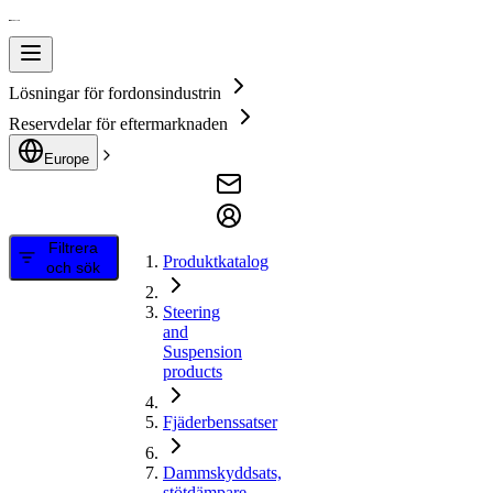
Lösningar för fordonsindustrin
Reservdelar för eftermarknaden
Europe
Filtrera
Produktkatalog
och sök
Steering
and
Suspension
products
Fjäderbenssatser
Dammskyddsats,
stötdämpare