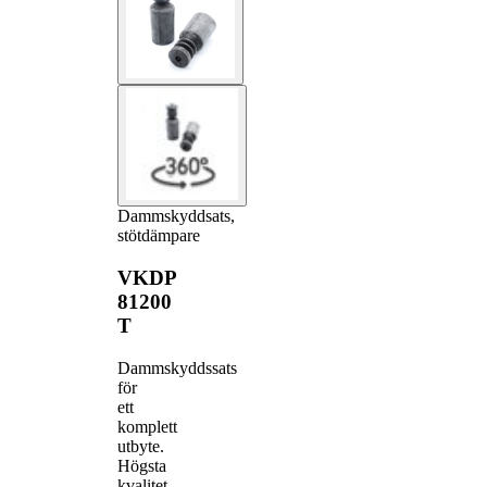
Dammskyddsats,
stötdämpare
VKDP
81200
T
Dammskyddssats
för
ett
komplett
utbyte.
Högsta
kvalitet