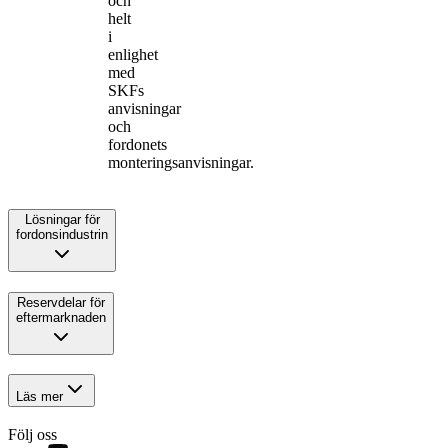
och
helt
i
enlighet
med
SKFs
anvisningar
och
fordonets
monteringsanvisningar.
Lösningar för
fordonsindustrin
Reservdelar för
eftermarknaden
Läs mer
Följ oss