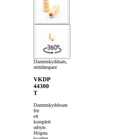
Dammskyddsats,
stötdämpare
VKDP
44300
T
Dammskyddssats
för
ett
komplett
utbyte.
Högsta
kvalitet