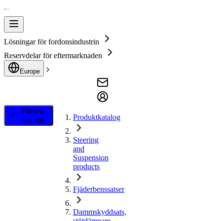
Lösningar för fordonsindustrin
Reservdelar för eftermarknaden
Europe
Filtrera
Produktkatalog
och sök
Steering
and
Suspension
products
Fjäderbenssatser
Dammskyddsats,
stötdämpare