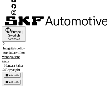
Europe
|
Swedish
Svenska
Integritetspolicy
Användarvillkor
Webbplatsens
ägare
Hantera kakor
©
Copyright