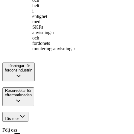
och
helt
i
enlighet
med
SKFs
anvisningar
och
fordonets
monteringsanvisningar.
Lösningar för
fordonsindustrin
Reservdelar för
eftermarknaden
Läs mer
Följ oss