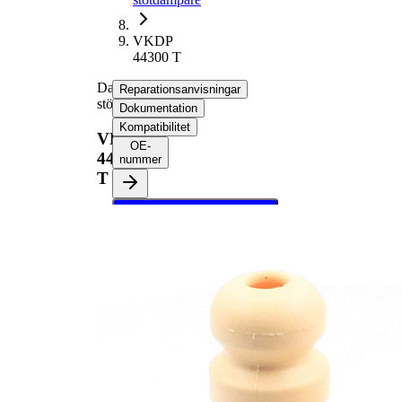
VKDP
44300 T
Dammskyddsats,
Reparationsanvisningar
stötdämpare
Dokumentation
Kompatibilitet
VKDP
OE-
44300
nummer
T
Välj ditt fordon för att
hämta
reparationsanvisningar