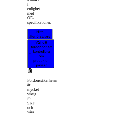
i
enlighet
med
OE-
specifikationer.
Hitta
återförsäljare
Välj ditt
fordon för att
kontrollera
om
produkten
passar
Fordonssäkerheten
är
mycket
viktig
för
SKF
och
våra