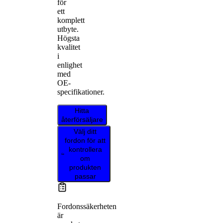
för
ett
komplett
utbyte.
Högsta
kvalitet
i
enlighet
med
OE-
specifikationer.
Hitta
återförsäljare
Välj ditt
fordon för att
kontrollera
om
produkten
passar
Fordonssäkerheten
är