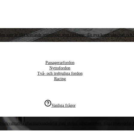
llen som är lika krävande testmiljöer som racingen, där nya konstruktioner och t
Passagerarfordon
Nyttofordon
Två- och trehjuliga fordon
Racing
Vanliga frågor
högkvalitativa eftermarknadsdelar med global tillgänglighet. Hitta reservdelar f