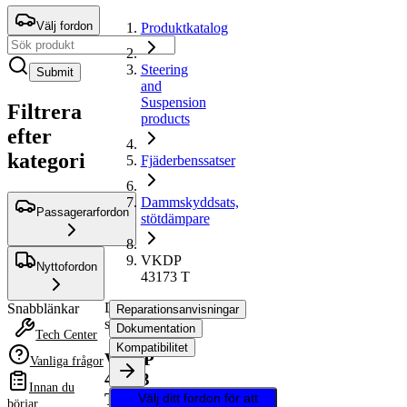
Välj fordon
Produktkatalog
Steering
Submit
and
Suspension
Filtrera
products
efter
kategori
Fjäderbenssatser
Dammskyddsats,
Passagerarfordon
stötdämpare
VKDP
Nyttofordon
43173 T
Dammskyddsats,
Snabblänkar
Reparationsanvisningar
stötdämpare
Dokumentation
Tech Center
Kompatibilitet
VKDP
Vanliga frågor
43173
Innan du
T
Välj ditt fordon för att
börjar