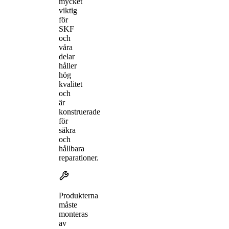
mycket
viktig
för
SKF
och
våra
delar
håller
hög
kvalitet
och
är
konstruerade
för
säkra
och
hållbara
reparationer.
Produkterna
måste
monteras
av