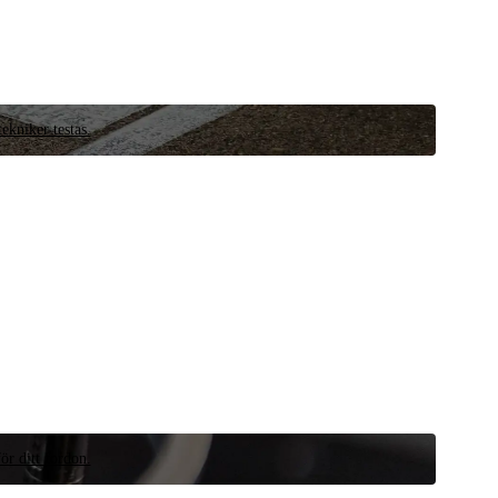
ekniker testas.
ör ditt fordon.