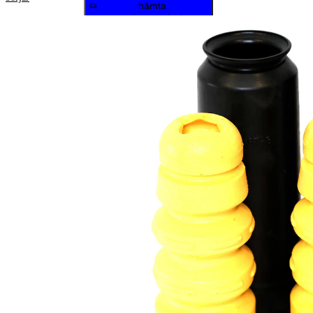
hämta
reparationsanvisningar