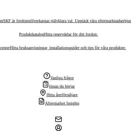
nt
SKF är fordonstillverkarnas självklara val. Upptäck våra eftermarknadserbju
Produktkatalog
Hitta reservdelar för ditt fordon.
center
Hitta bruksanvisningar, installationsguider och tips för våra produkter.
Vanliga frågor
Innan du börjar
Hitta återförsäljare
Aftermarket Insights