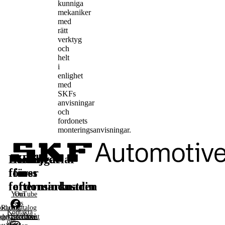
kunniga
mekaniker
med
rätt
verktyg
och
helt
i
enlighet
med
SKFs
anvisningar
och
fordonets
monteringsanvisningar.
Lösningar
Reservdelar
Läs
Följ
för
för
mer
oss
fordonsindustrin
eftermarknaden
YouTube
Om
oss
oduktkatalog
Racing
Kontakta
Facebook
agerarfordon
duktsortiment
oss