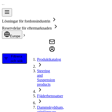
Lösningar för fordonsindustrin
Reservdelar för eftermarknaden
Europe
Filtrera
Produktkatalog
och sök
Steering
and
Suspension
products
Fjäderbenssatser
Dammskyddsats,
stötdämpare