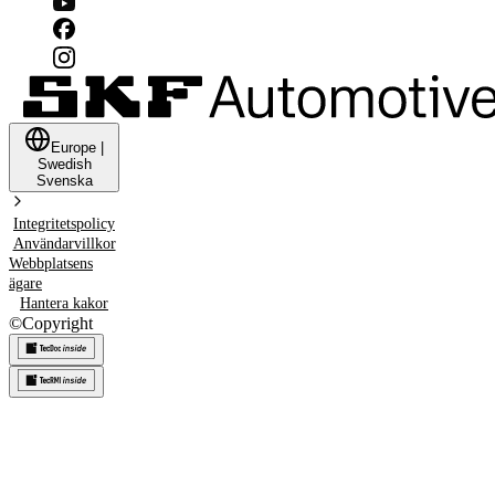
Europe
|
Swedish
Svenska
Integritetspolicy
Användarvillkor
Webbplatsens
ägare
Hantera kakor
©
Copyright