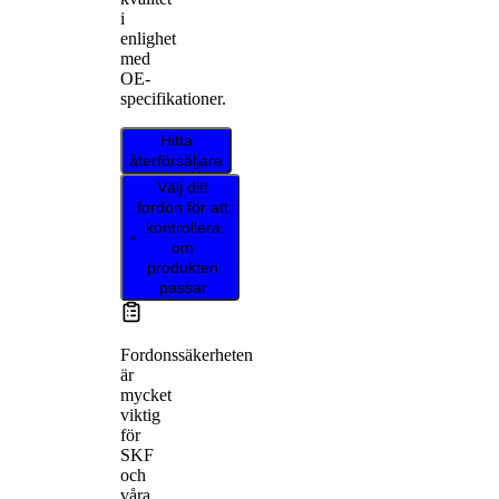
i
enlighet
med
OE-
specifikationer.
Hitta
återförsäljare
Välj ditt
fordon för att
kontrollera
om
produkten
passar
Fordonssäkerheten
är
mycket
viktig
för
SKF
och
våra