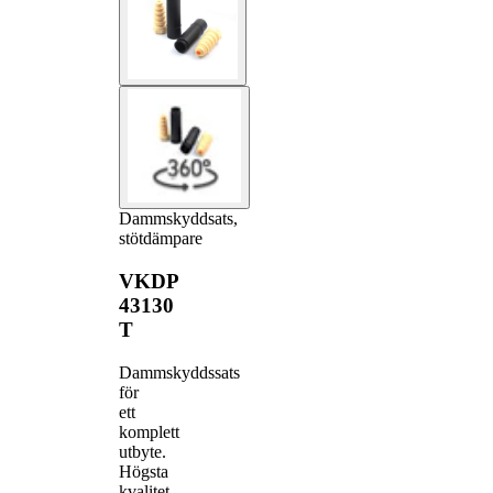
Dammskyddsats,
stötdämpare
VKDP
43130
T
Dammskyddssats
för
ett
komplett
utbyte.
Högsta
kvalitet