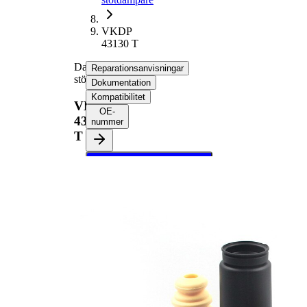
VKDP
43130 T
Dammskyddsats,
Reparationsanvisningar
stötdämpare
Dokumentation
Kompatibilitet
VKDP
OE-
43130
nummer
T
Välj ditt fordon för att
hämta
reparationsanvisningar