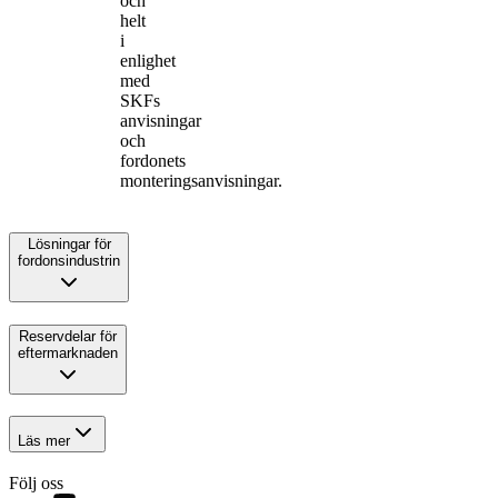
och
helt
i
enlighet
med
SKFs
anvisningar
och
fordonets
monteringsanvisningar.
Lösningar för
fordonsindustrin
Reservdelar för
eftermarknaden
Läs mer
Följ oss