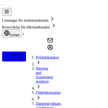
Lösningar för fordonsindustrin
Reservdelar för eftermarknaden
Europe
Filtrera
Produktkatalog
och sök
Steering
and
Suspension
products
Fjäderbenssatser
Dammskyddsats,
stötdämpare