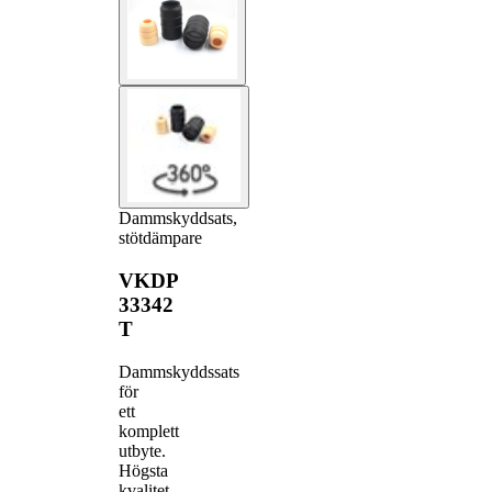
Dammskyddsats,
stötdämpare
VKDP
33342
T
Dammskyddssats
för
ett
komplett
utbyte.
Högsta
kvalitet