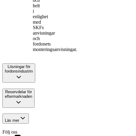
och
helt
i
enlighet
med
SKFs
anvisningar
och
fordonets
monteringsanvisningar.
Lösningar för
fordonsindustrin
Reservdelar för
eftermarknaden
Läs mer
Följ oss