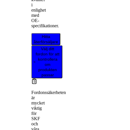
i
enlighet
med
OE-
specifikationer.
Hitta
återförsäljare
Välj ditt
fordon för att
kontrollera
om
produkten
passar
Fordonssäkerheten
är
mycket
viktig
för
SKF
och
våra