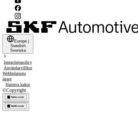
Europe
|
Swedish
Svenska
Integritetspolicy
Användarvillkor
Webbplatsens
ägare
Hantera kakor
©
Copyright