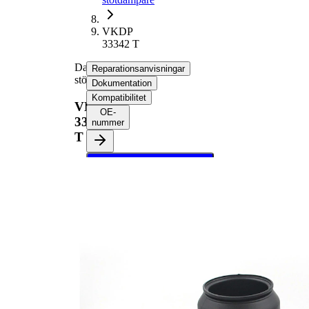
VKDP
33342 T
Dammskyddsats,
Reparationsanvisningar
stötdämpare
Dokumentation
Kompatibilitet
VKDP
OE-
33342
nummer
T
Välj ditt fordon för att
hämta
reparationsanvisningar