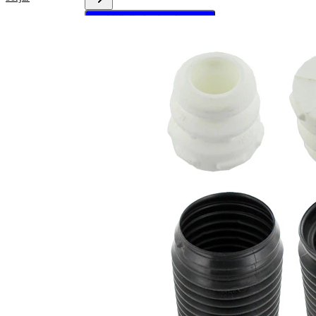
Välj ditt fordon för att
hämta
reparationsanvisningar