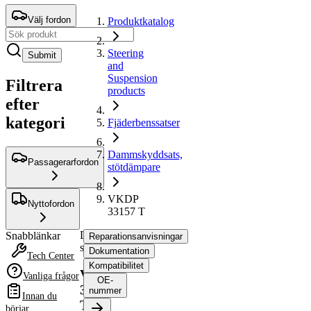
Välj fordon
Produktkatalog
Steering
Submit
and
Suspension
Filtrera
products
efter
kategori
Fjäderbenssatser
Dammskyddsats,
Passagerarfordon
stötdämpare
VKDP
Nyttofordon
33157 T
Dammskyddsats,
Snabblänkar
Reparationsanvisningar
stötdämpare
Dokumentation
Tech Center
Kompatibilitet
VKDP
Vanliga frågor
OE-
33157
nummer
Innan du
T
börjar