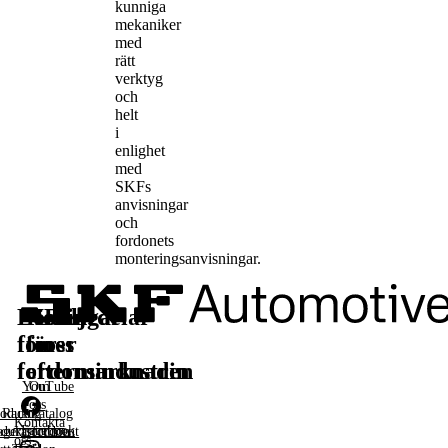
kunniga
mekaniker
med
rätt
verktyg
och
helt
i
enlighet
med
SKFs
anvisningar
och
fordonets
monteringsanvisningar.
Lösningar
Reservdelar
Läs
Följ
för
för
mer
oss
fordonsindustrin
eftermarknaden
YouTube
Om
oss
oduktkatalog
Racing
Kontakta
Facebook
agerarfordon
duktsortiment
oss