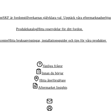
nt
SKF är fordonstillverkarnas självklara val. Upptäck våra eftermarknadserbju
Produktkatalog
Hitta reservdelar för ditt fordon.
center
Hitta bruksanvisningar, installationsguider och tips för våra produkter.
Vanliga frågor
Innan du börjar
Hitta återförsäljare
Aftermarket Insights