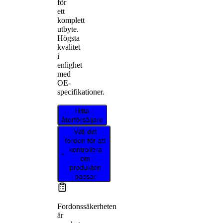
för
ett
komplett
utbyte.
Högsta
kvalitet
i
enlighet
med
OE-
specifikationer.
Hitta
återförsäljare
Välj ditt
fordon för att
kontrollera
om
produkten
passar
Fordonssäkerheten
är