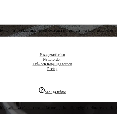
llen som är lika krävande testmiljöer som racingen, där nya konstruktioner och t
Passagerarfordon
Nyttofordon
Två- och trehjuliga fordon
Racing
Vanliga frågor
högkvalitativa eftermarknadsdelar med global tillgänglighet. Hitta reservdelar f