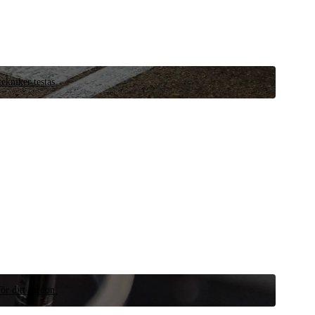
ekniker testas.
ör ditt fordon.