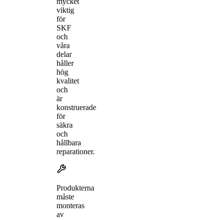
mycket
viktig
för
SKF
och
våra
delar
håller
hög
kvalitet
och
är
konstruerade
för
säkra
och
hållbara
reparationer.
Produkterna
måste
monteras
av