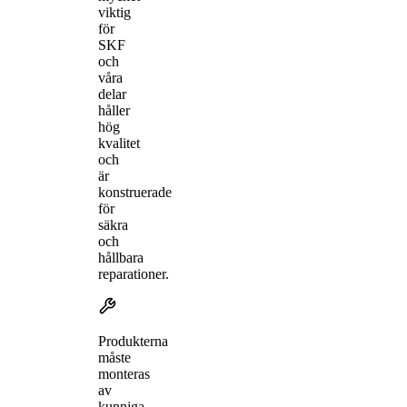
viktig
för
SKF
och
våra
delar
håller
hög
kvalitet
och
är
konstruerade
för
säkra
och
hållbara
reparationer.
Produkterna
måste
monteras
av
kunniga