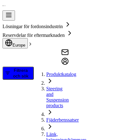
Lösningar för fordonsindustrin
Reservdelar för eftermarknaden
Europe
Filtrera
Produktkatalog
och sök
Steering
and
Suspension
products
Fjäderbenssatser
Länk,
krängningshämmare