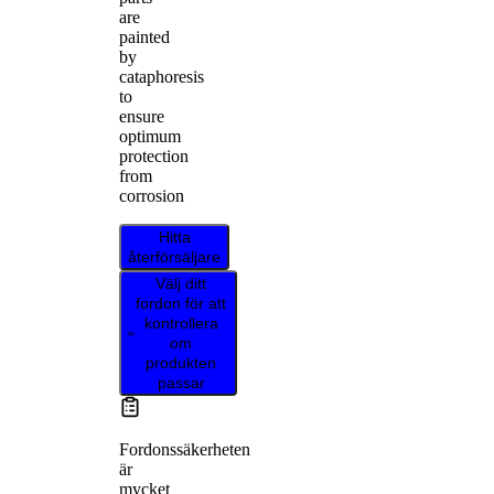
are
painted
by
cataphoresis
to
ensure
optimum
protection
from
corrosion
Hitta
återförsäljare
Välj ditt
fordon för att
kontrollera
om
produkten
passar
Fordonssäkerheten
är
mycket