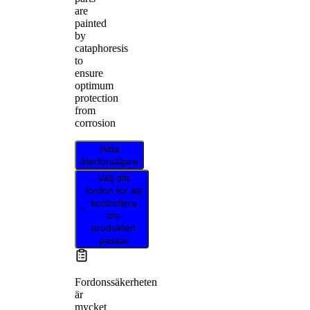
are
painted
by
cataphoresis
to
ensure
optimum
protection
from
corrosion
Hitta
återförsäljare
Välj ditt
fordon för att
kontrollera
om
produkten
passar
Fordonssäkerheten
är
mycket