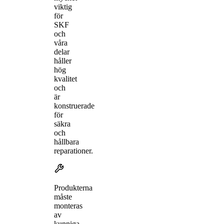
viktig
för
SKF
och
våra
delar
håller
hög
kvalitet
och
är
konstruerade
för
säkra
och
hållbara
reparationer.
Produkterna
måste
monteras
av
kunniga