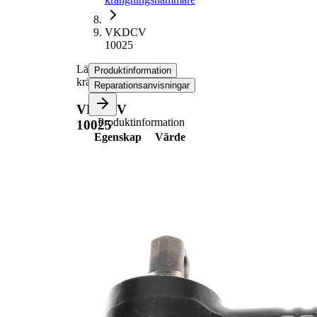
VKDCV
10025
Länk,
Produktinformation
krängningshämmare
Reparationsanvisningar
VKDCV
Produktinformation
10025
Egenskap
Värde
Hålavstånd
1/
90
Hålavstånd
2
Längd
150 mm
Håldiameter
15 mm
M20X1,5
Yttergänga
mm