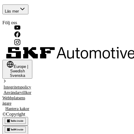
Läs mer
Följ oss
Europe
|
Swedish
Svenska
Integritetspolicy
Användarvillkor
Webbplatsens
ägare
Hantera kakor
©
Copyright