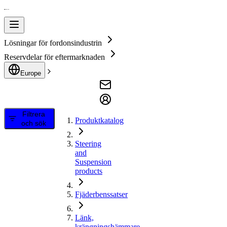
Lösningar för fordonsindustrin
Reservdelar för eftermarknaden
Europe
Filtrera
Produktkatalog
och sök
Steering
and
Suspension
products
Fjäderbenssatser
Länk,
krängningshämmare