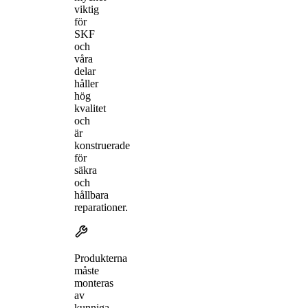
viktig
för
SKF
och
våra
delar
håller
hög
kvalitet
och
är
konstruerade
för
säkra
och
hållbara
reparationer.
Produkterna
måste
monteras
av
kunniga