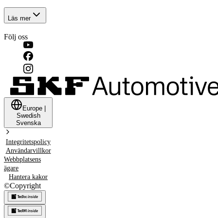
Läs mer
Följ oss
Europe
|
Swedish
Svenska
Integritetspolicy
Användarvillkor
Webbplatsens
ägare
Hantera kakor
©
Copyright