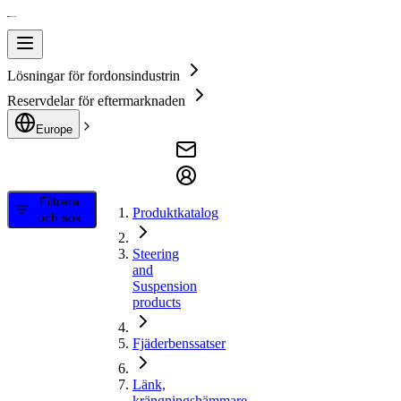
Lösningar för fordonsindustrin
Reservdelar för eftermarknaden
Europe
Filtrera
Produktkatalog
och sök
Steering
and
Suspension
products
Fjäderbenssatser
Länk,
krängningshämmare