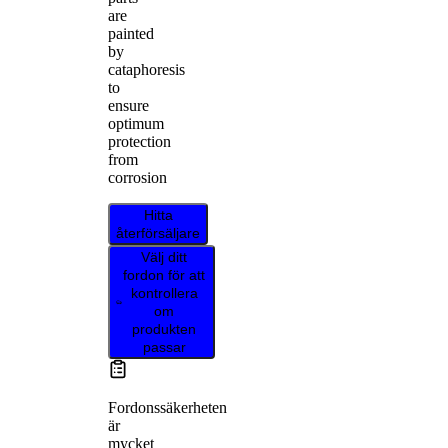
are
painted
by
cataphoresis
to
ensure
optimum
protection
from
corrosion
Hitta
återförsäljare
Välj ditt
fordon för att
kontrollera
om
produkten
passar
Fordonssäkerheten
är
mycket