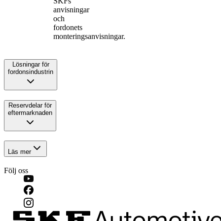
SKFs
anvisningar
och
fordonets
monteringsanvisningar.
Lösningar för
fordonsindustrin
Reservdelar för
eftermarknaden
Läs mer
Följ oss