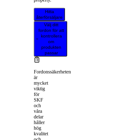
Hitta
återförsäljare
Välj ditt
fordon för att
kontrollera
om
produkten
passar
Fordonssäkerheten
är
mycket
viktig
för
SKF
och
våra
delar
håller
hög
kvalitet
och