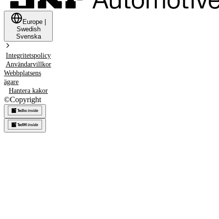
Europe
|
Swedish
Svenska
Integritetspolicy
Användarvillkor
Webbplatsens
ägare
Hantera kakor
©
Copyright