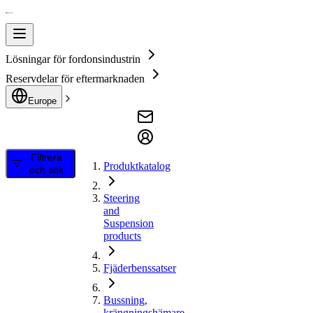
Lösningar för fordonsindustrin
Reservdelar för eftermarknaden
Europe
Filtrera
Produktkatalog
och sök
Steering
and
Suspension
products
Fjäderbenssatser
Bussning,
krängningshämare