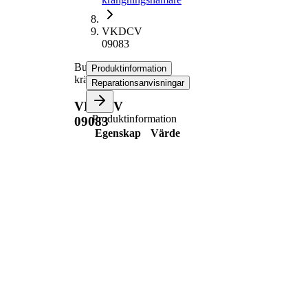
VKDCV
09083
Bussning,
Produktinformation
krängningshämare
Reparationsanvisningar
VKDCV
Produktinformation
09083
Egenskap
Värde
fram
Position
och
bak
50
Längd
mm
28
Innerdiameter
mm
62
Ytterdiameter
mm