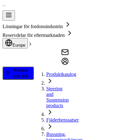
Lösningar för fordonsindustrin
Reservdelar för eftermarknaden
Europe
Filtrera
Produktkatalog
och sök
Steering
and
Suspension
products
Fjäderbenssatser
Bussning,
krängningshämare