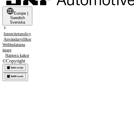
Europe
|
Swedish
Svenska
Integritetspolicy
Användarvillkor
Webbplatsens
ägare
Hantera kakor
©
Copyright