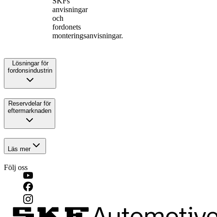
SKFs
anvisningar
och
fordonets
monteringsanvisningar.
Lösningar för
fordonsindustrin
Reservdelar för
eftermarknaden
Läs mer
Följ oss