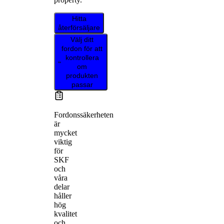
Hitta
återförsäljare
Välj ditt
fordon för att
kontrollera
om
produkten
passar
Fordonssäkerheten
är
mycket
viktig
för
SKF
och
våra
delar
håller
hög
kvalitet
och