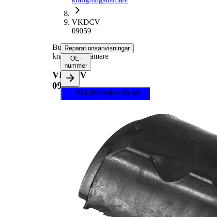
VKDCV
09059
Bussning,
Reparationsanvisningar
krängningshämare
OE-
nummer
VKDCV
09059
Välj ditt fordon för att
hämta
reparationsanvisningar