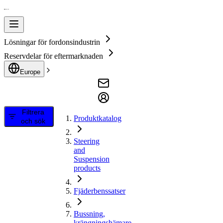
Lösningar för fordonsindustrin
Reservdelar för eftermarknaden
Europe
Filtrera
Produktkatalog
och sök
Steering
and
Suspension
products
Fjäderbenssatser
Bussning,
krängningshämare