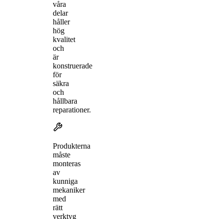
våra
delar
håller
hög
kvalitet
och
är
konstruerade
för
säkra
och
hållbara
reparationer.
Produkterna
måste
monteras
av
kunniga
mekaniker
med
rätt
verktyg