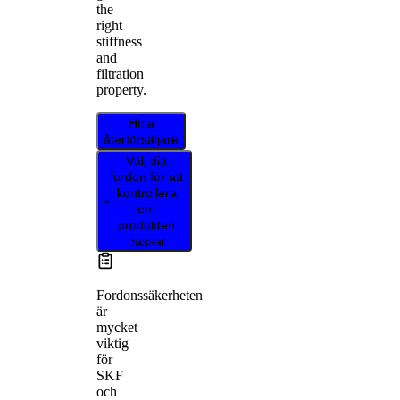
the
right
stiffness
and
filtration
property.
Hitta
återförsäljare
Välj ditt
fordon för att
kontrollera
om
produkten
passar
Fordonssäkerheten
är
mycket
viktig
för
SKF
och