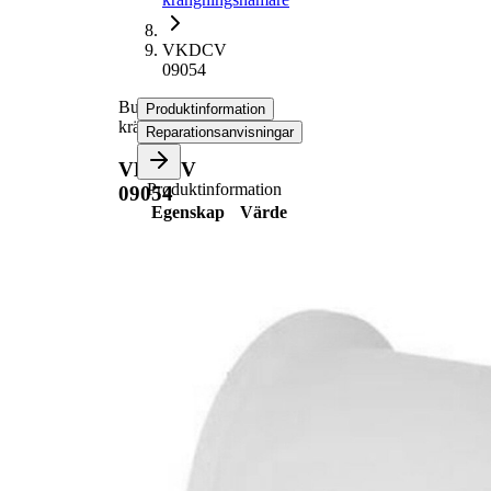
VKDCV
09054
Bussning,
Produktinformation
krängningshämare
Reparationsanvisningar
VKDCV
Produktinformation
09054
Egenskap
Värde
65
Längd
mm
45
Innerdiameter
mm