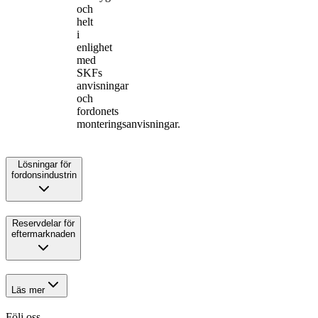
och
helt
i
enlighet
med
SKFs
anvisningar
och
fordonets
monteringsanvisningar.
Lösningar för
fordonsindustrin
Reservdelar för
eftermarknaden
Läs mer
Följ oss