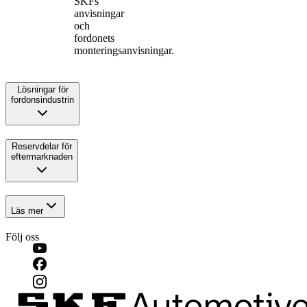
SKFs
anvisningar
och
fordonets
monteringsanvisningar.
Lösningar för
fordonsindustrin
Reservdelar för
eftermarknaden
Läs mer
Följ oss