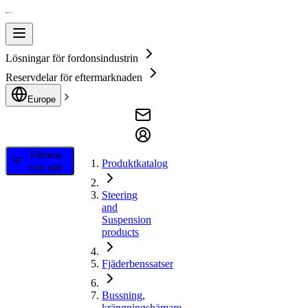
Lösningar för fordonsindustrin
Reservdelar för eftermarknaden
Europe
Filtrera
Produktkatalog
och sök
Steering
and
Suspension
products
Fjäderbenssatser
Bussning,
krängningshämare