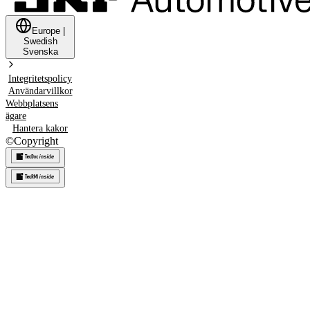
Europe
|
Swedish
Svenska
Integritetspolicy
Användarvillkor
Webbplatsens
ägare
Hantera kakor
©
Copyright