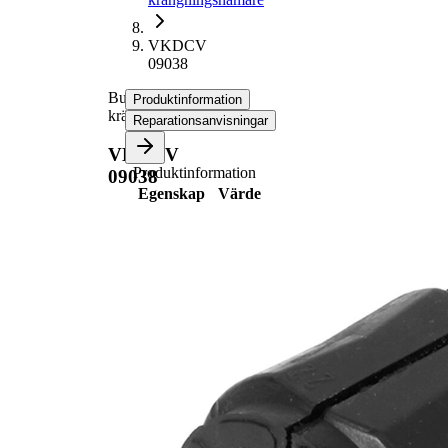
VKDCV
09038
Bussning,
Produktinformation
krängningshämare
Reparationsanvisningar
VKDCV
Produktinformation
09038
Egenskap
Värde
46
Höjd
mm
52
Ytterdiameter
mm