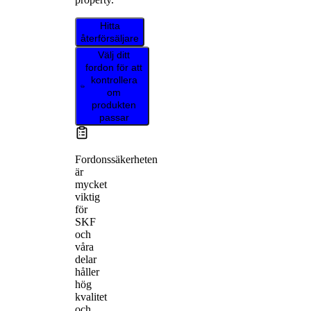
Hitta
återförsäljare
Välj ditt
fordon för att
kontrollera
om
produkten
passar
Fordonssäkerheten
är
mycket
viktig
för
SKF
och
våra
delar
håller
hög
kvalitet
och