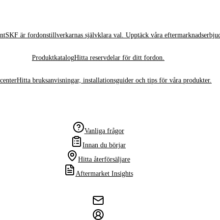
nt
SKF är fordonstillverkarnas självklara val. Upptäck våra eftermarknadserbju
Produktkatalog
Hitta reservdelar för ditt fordon.
center
Hitta bruksanvisningar, installationsguider och tips för våra produkter.
Vanliga frågor
Innan du börjar
Hitta återförsäljare
Aftermarket Insights