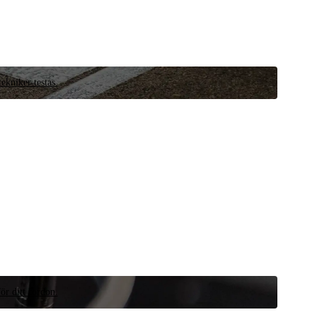
ekniker testas.
ör ditt fordon.