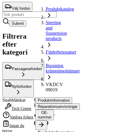
Välj fordon
Produktkatalog
Steering
Submit
and
Suspension
Filtrera
products
efter
kategori
Fjäderbenssatser
Bussning,
Passagerarfordon
krängningshämare
VKDCV
Nyttofordon
09019
Bussning,
Snabblänkar
Produktinformation
krängningshämare
Reparationsanvisningar
Tech Center
OE-
VKDCV
Vanliga frågor
nummer
09019
Innan du
börjar