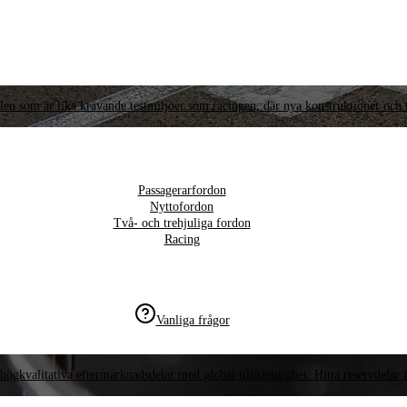
llen som är lika krävande testmiljöer som racingen, där nya konstruktioner och t
Passagerarfordon
Nyttofordon
Två- och trehjuliga fordon
Racing
Vanliga frågor
högkvalitativa eftermarknadsdelar med global tillgänglighet. Hitta reservdelar f