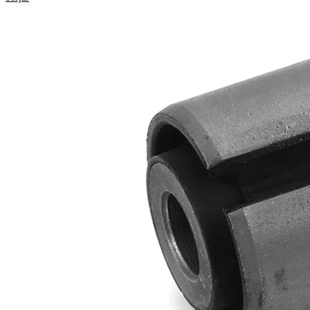
Produktinformation
Egenskap
Värde
47
Längd
mm
47
Höjd
mm
16
Innerdiameter
mm
48
Ytterdiameter
mm