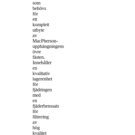
som
behövs
för
ett
komplett
utbyte
av
MacPherson-
upphängningens
övre
fästen.
Innehåller
en
kvalitativ
lagerenhet
för
fjädringen
med
en
fjäderbenssats
för
filtrering
av
hög
kvalitet