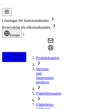
Lösningar för fordonsindustrin
Reservdelar för eftermarknaden
Europe
Filtrera
Produktkatalog
och sök
Steering
and
Suspension
products
Fjäderbenssatser
Fjäderbens-
stödlager