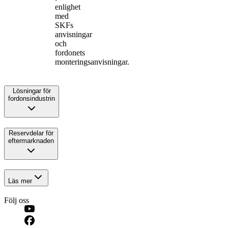
enlighet
med
SKFs
anvisningar
och
fordonets
monteringsanvisningar.
Lösningar för
fordonsindustrin
Reservdelar för
eftermarknaden
Läs mer
Följ oss