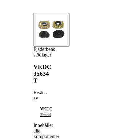
Fjäderbens-
stödlager
VKDC
35634
T
Ersätts
av
VKDC
35634
Innehåller
alla
komponenter