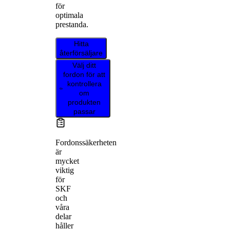
för
optimala
prestanda.
Hitta
återförsäljare
Välj ditt
fordon för att
kontrollera
om
produkten
passar
Fordonssäkerheten
är
mycket
viktig
för
SKF
och
våra
delar
håller