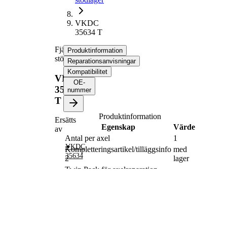
VKDC
35634 T
Fjäderbens-
Produktinformation
stödlager
Reparationsanvisningar
Kompatibilitet
VKDC
OE-
35634
nummer
T
Produktinformation
Ersätts
Egenskap
Värde
av
Antal per axel
1
VKDC
Kompletteringsartikel/tilläggsinfo
med
35634
2
lager
Twin Pack för axelreparation