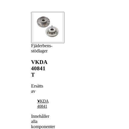
Fjäderbens-
stödlager
VKDA
40841
T
Ersätts
av
VKDA
40841
Innehåller
alla
komponenter