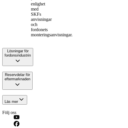
enlighet
med
SKFs
anvisningar
och
fordonets
monteringsanvisningar.
Lösningar för
fordonsindustrin
Reservdelar för
eftermarknaden
Läs mer
Följ oss