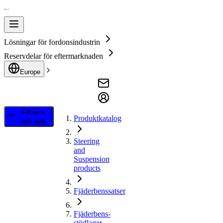
Lösningar för fordonsindustrin
Reservdelar för eftermarknaden
Europe
Filtrera
Produktkatalog
och sök
Steering
and
Suspension
products
Fjäderbenssatser
Fjäderbens-
stödlager