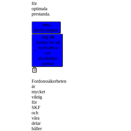
för
optimala
prestanda.
Hitta
återförsäljare
Välj ditt
fordon för att
kontrollera
om
produkten
passar
Fordonssäkerheten
är
mycket
viktig
för
SKF
och
våra
delar
håller