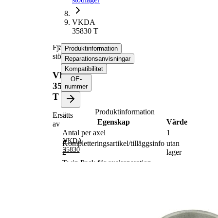
VKDA
35830 T
Fjäderbens-
Produktinformation
stödlager
Reparationsanvisningar
Kompatibilitet
VKDA
OE-
35830
nummer
T
Produktinformation
Ersätts
Egenskap
Värde
av
Antal per axel
1
VKDA
Kompletteringsartikel/tilläggsinfo
utan
35830
2
lager
Twin Pack för axelreparation