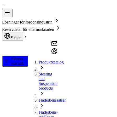
Lösningar för fordonsindustrin
Reservdelar för eftermarknaden
Europe
Filtrera
Produktkatalog
och sök
Steering
and
Suspension
products
Fjäderbenssatser
Fjäderbens-
stödlager