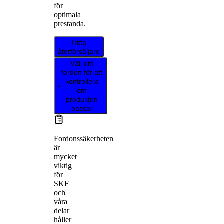
för
optimala
prestanda.
Hitta
återförsäljare
Välj ditt
fordon för att
kontrollera
om
produkten
passar
Fordonssäkerheten
är
mycket
viktig
för
SKF
och
våra
delar
håller