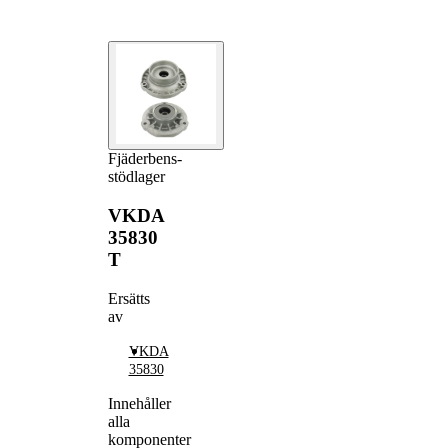
Fjäderbens-
stödlager
VKDA
35830
T
Ersätts
av
VKDA
35830
Innehåller
alla
komponenter