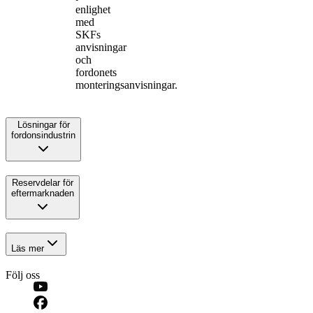
enlighet
med
SKFs
anvisningar
och
fordonets
monteringsanvisningar.
Lösningar för
fordonsindustrin
Reservdelar för
eftermarknaden
Läs mer
Följ oss