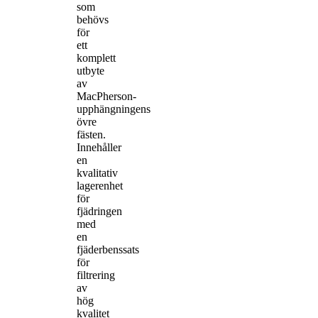
som
behövs
för
ett
komplett
utbyte
av
MacPherson-
upphängningens
övre
fästen.
Innehåller
en
kvalitativ
lagerenhet
för
fjädringen
med
en
fjäderbenssats
för
filtrering
av
hög
kvalitet