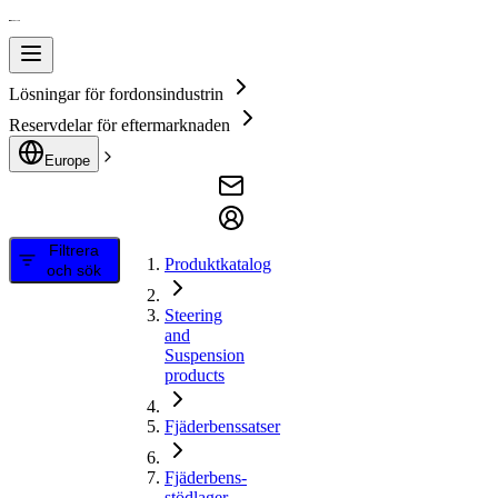
Lösningar för fordonsindustrin
Reservdelar för eftermarknaden
Europe
Filtrera
Produktkatalog
och sök
Steering
and
Suspension
products
Fjäderbenssatser
Fjäderbens-
stödlager