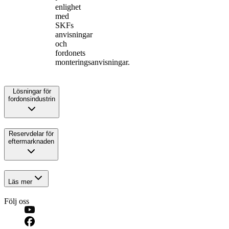
enlighet
med
SKFs
anvisningar
och
fordonets
monteringsanvisningar.
Lösningar för
fordonsindustrin
Reservdelar för
eftermarknaden
Läs mer
Följ oss