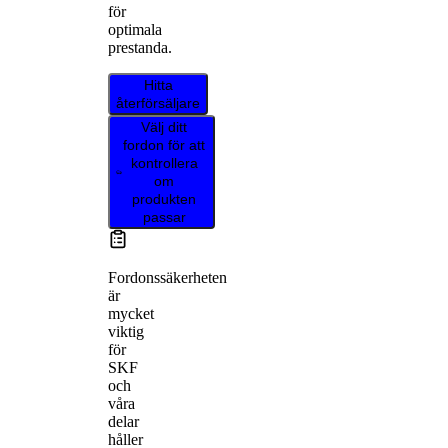
för
optimala
prestanda.
Hitta
återförsäljare
Välj ditt
fordon för att
kontrollera
om
produkten
passar
Fordonssäkerheten
är
mycket
viktig
för
SKF
och
våra
delar
håller