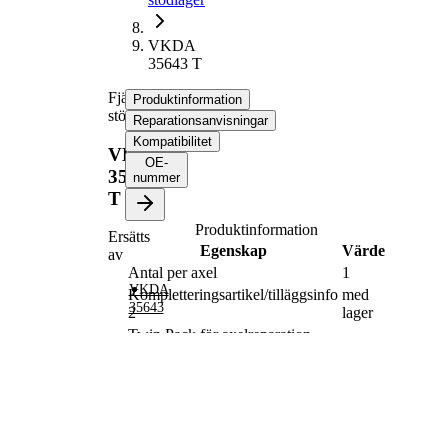
VKDA
35643 T
Fjäderbens-
Produktinformation
stödlager
Reparationsanvisningar
Kompatibilitet
VKDA
OE-
35643
nummer
T
Produktinformation
Ersätts
Egenskap
Värde
av
Antal per axel
1
VKDA
Kompletteringsartikel/tilläggsinfo
med
35643
2
lager
Twin Pack för axelreparation