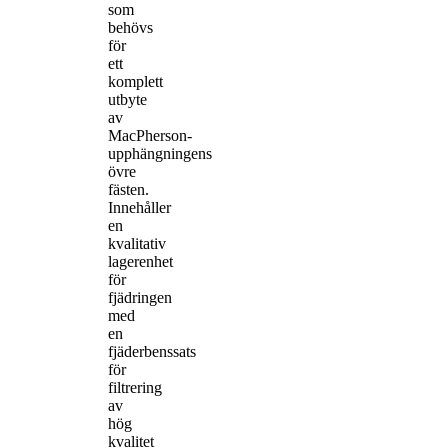
som
behövs
för
ett
komplett
utbyte
av
MacPherson-
upphängningens
övre
fästen.
Innehåller
en
kvalitativ
lagerenhet
för
fjädringen
med
en
fjäderbenssats
för
filtrering
av
hög
kvalitet