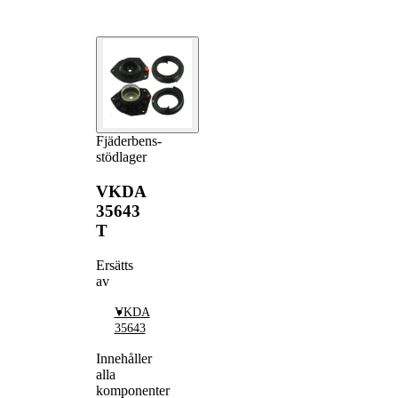
Fjäderbens-
stödlager
VKDA
35643
T
Ersätts
av
VKDA
35643
Innehåller
alla
komponenter