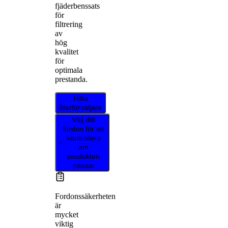
fjäderbenssats
för
filtrering
av
hög
kvalitet
för
optimala
prestanda.
Hitta
återförsäljare
Välj ditt
fordon för att
kontrollera
om
produkten
passar
Fordonssäkerheten
är
mycket
viktig