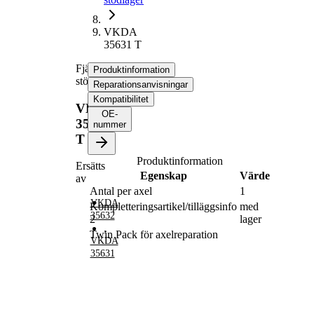
VKDA
35631 T
Fjäderbens-
Produktinformation
stödlager
Reparationsanvisningar
Kompatibilitet
VKDA
OE-
35631
nummer
T
Produktinformation
Ersätts
Egenskap
Värde
av
Antal per axel
1
VKDA
Kompletteringsartikel/tilläggsinfo
med
35632
2
lager
,
Twin Pack för axelreparation
VKDA
35631