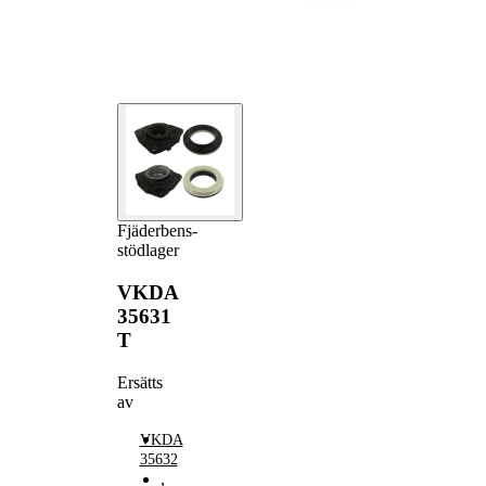
Fjäderbens-
stödlager
VKDA
35631
T
Ersätts
av
VKDA
35632
,