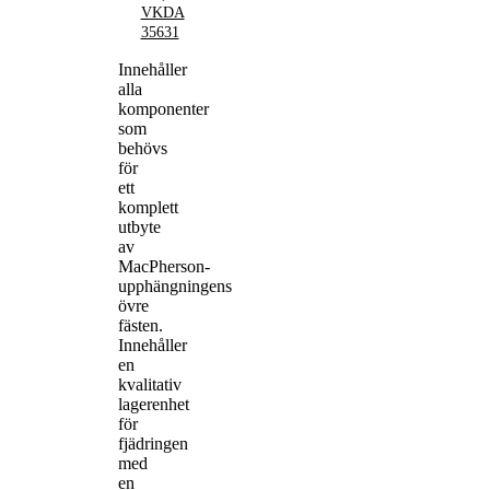
VKDA
35631
Innehåller
alla
komponenter
som
behövs
för
ett
komplett
utbyte
av
MacPherson-
upphängningens
övre
fästen.
Innehåller
en
kvalitativ
lagerenhet
för
fjädringen
med
en