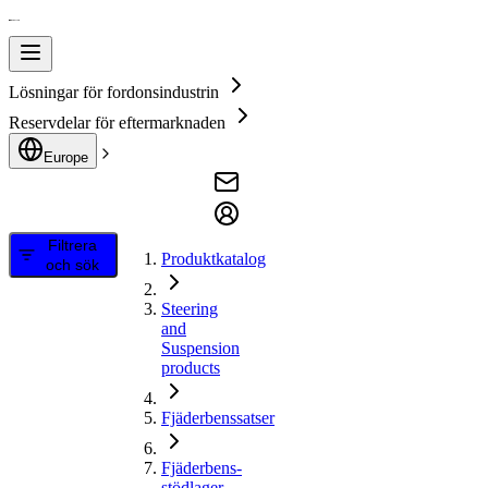
Lösningar för fordonsindustrin
Reservdelar för eftermarknaden
Europe
Filtrera
Produktkatalog
och sök
Steering
and
Suspension
products
Fjäderbenssatser
Fjäderbens-
stödlager