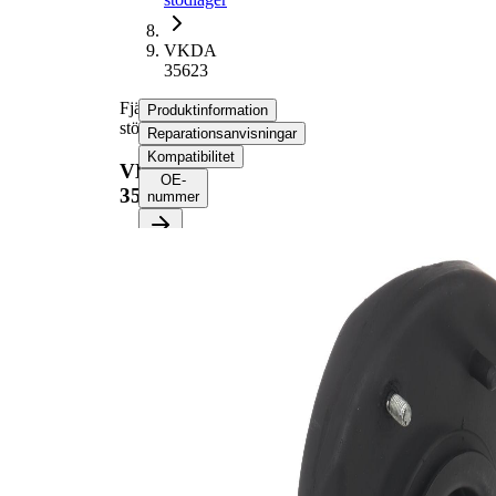
VKDA
35623
Fjäderbens-
Produktinformation
stödlager
Reparationsanvisningar
Kompatibilitet
VKDA
OE-
35623
nummer
Produktinformation
Egenskap
Värde
framaxel
Position
vänster
Kompletteringsartikel/tilläggsinfo
med
2
lager
VKDA
jämna artikelnummer
35624
utbyte parvis rekommenderas