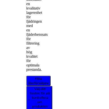
en
kvalitativ
lagerenhet
för
fjädringen
med
en
fjäderbenssats
för
filtrering
av
hög
kvalitet
för
optimala
prestanda.
Hitta
återförsäljare
Välj ditt
fordon för att
kontrollera
om
produkten