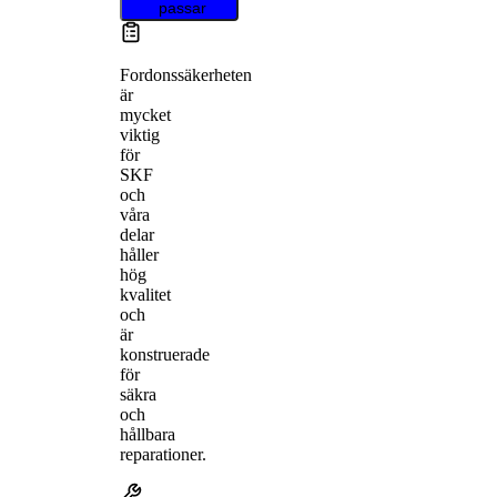
passar
Fordonssäkerheten
är
mycket
viktig
för
SKF
och
våra
delar
håller
hög
kvalitet
och
är
konstruerade
för
säkra
och
hållbara
reparationer.