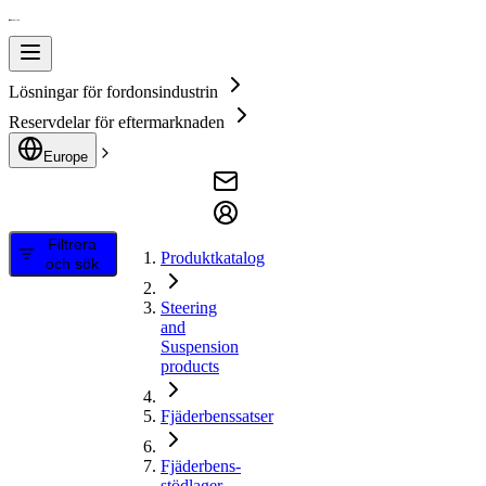
Lösningar för fordonsindustrin
Reservdelar för eftermarknaden
Europe
Filtrera
Produktkatalog
och sök
Steering
and
Suspension
products
Fjäderbenssatser
Fjäderbens-
stödlager