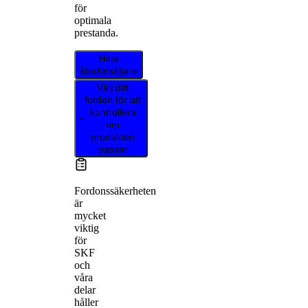
för
optimala
prestanda.
Hitta
återförsäljare
Välj ditt
fordon för att
kontrollera
om
produkten
passar
Fordonssäkerheten
är
mycket
viktig
för
SKF
och
våra
delar
håller