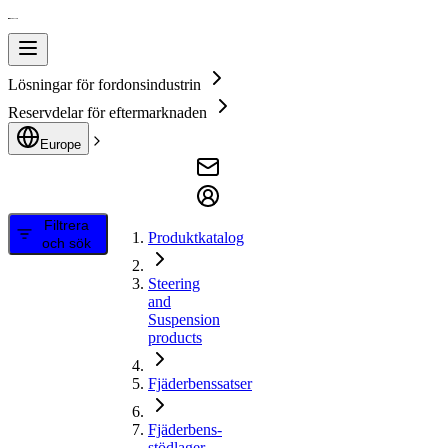
Lösningar för fordonsindustrin
Reservdelar för eftermarknaden
Europe
Filtrera
Produktkatalog
och sök
Steering
and
Suspension
products
Fjäderbenssatser
Fjäderbens-
stödlager