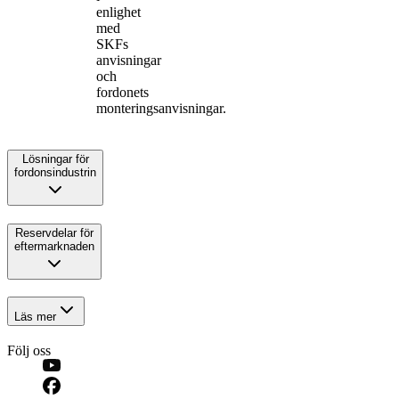
enlighet
med
SKFs
anvisningar
och
fordonets
monteringsanvisningar.
Lösningar för
fordonsindustrin
Reservdelar för
eftermarknaden
Läs mer
Följ oss