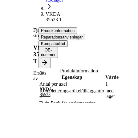
VKDA
35523 T
Fjäderbens-
Produktinformation
stödlager
Reparationsanvisningar
Kompatibilitet
VKDA
OE-
35523
nummer
T
Produktinformation
Ersätts
Egenskap
Värde
av
Antal per axel
1
VKDA
Kompletteringsartikel/tilläggsinfo
med
35523
2
lager
Twin Pack för axelreparation