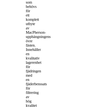
som
behövs
för
ett
komplett
utbyte
av
MacPherson-
upphängningens
övre
fästen.
Innehåller
en
kvalitativ
lagerenhet
för
fjädringen
med
en
fjäderbenssats
för
filtrering
av
hög
kvalitet