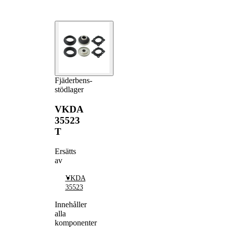
Fjäderbens-
stödlager
VKDA
35523
T
Ersätts
av
VKDA
35523
Innehåller
alla
komponenter