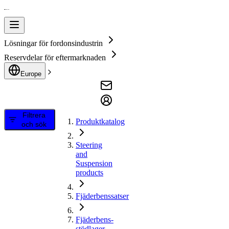
Lösningar för fordonsindustrin
Reservdelar för eftermarknaden
Europe
Filtrera
Produktkatalog
och sök
Steering
and
Suspension
products
Fjäderbenssatser
Fjäderbens-
stödlager