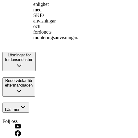
enlighet
med
SKFs
anvisningar
och
fordonets
monteringsanvisningar.
Lösningar för
fordonsindustrin
Reservdelar för
eftermarknaden
Läs mer
Följ oss