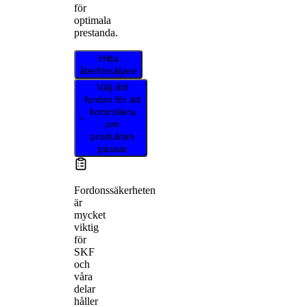
för
optimala
prestanda.
Hitta
återförsäljare
Välj ditt
fordon för att
kontrollera
om
produkten
passar
Fordonssäkerheten
är
mycket
viktig
för
SKF
och
våra
delar
håller