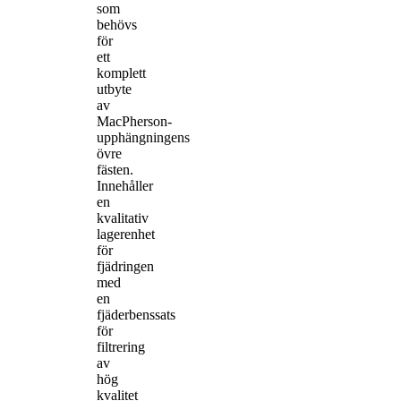
som
behövs
för
ett
komplett
utbyte
av
MacPherson-
upphängningens
övre
fästen.
Innehåller
en
kvalitativ
lagerenhet
för
fjädringen
med
en
fjäderbenssats
för
filtrering
av
hög
kvalitet