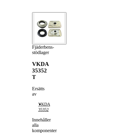
Fjäderbens-
stödlager
VKDA
35352
T
Ersätts
av
VKDA
35352
Innehåller
alla
komponenter