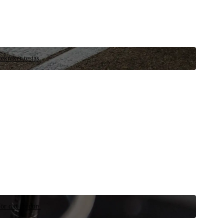
ekniker testas.
ör ditt fordon.