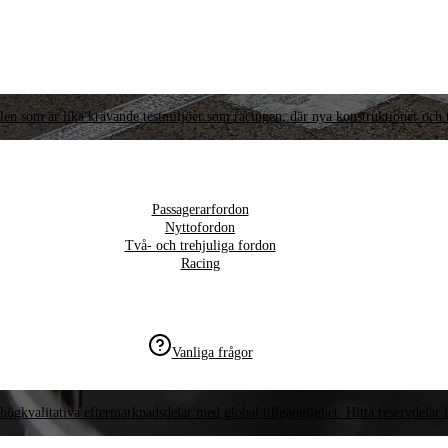
llen som är lika krävande testmiljöer som racingen, där nya konstruktioner och t
Passagerarfordon
Nyttofordon
Två- och trehjuliga fordon
Racing
Vanliga frågor
högkvalitativa eftermarknadsdelar med global tillgänglighet. Hitta reservdelar f