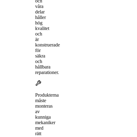
och
våra
delar
håller
hög
kvalitet
och
är
konstruerade
för
säkra
och
hållbara
reparationer.
Produkterna
måste
monteras
av
kunniga
mekaniker
med
rätt