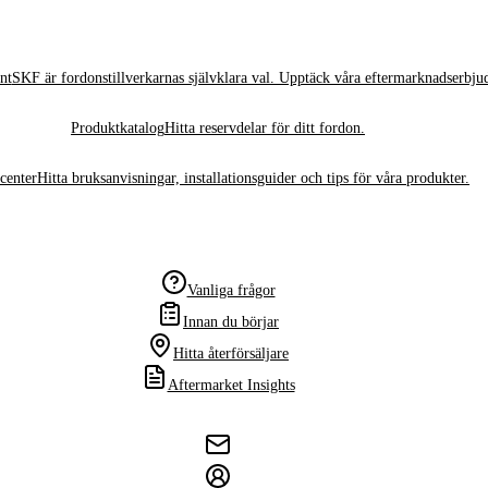
nt
SKF är fordonstillverkarnas självklara val. Upptäck våra eftermarknadserbju
Produktkatalog
Hitta reservdelar för ditt fordon.
center
Hitta bruksanvisningar, installationsguider och tips för våra produkter.
Vanliga frågor
Innan du börjar
Hitta återförsäljare
Aftermarket Insights