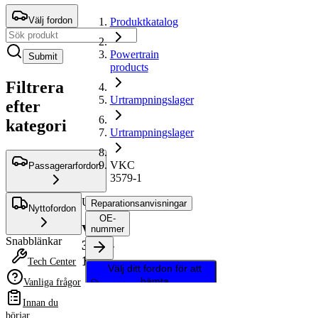
Välj fordon
Produktkatalog
Powertrain
Submit
products
Filtrera
Urtrampningslager
efter
kategori
Urtrampningslager
VKC
Passagerarfordon
3579-1
Urtrampningslager
Reparationsanvisningar
Nyttofordon
OE-
VKC
nummer
Snabblänkar
3579-
1
Tech Center
Välj ditt fordon för att
hämta
Vanliga frågor
reparationsanvisningar
Innan du
börjar