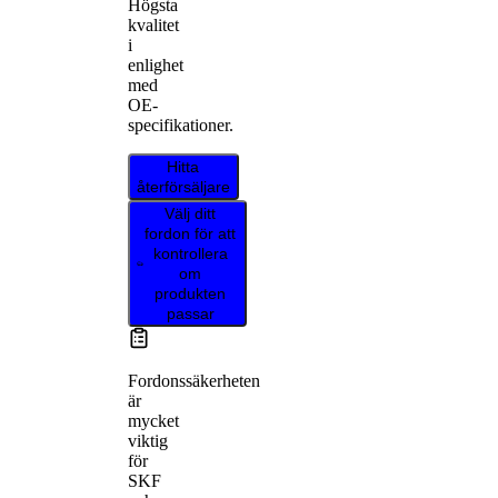
Högsta
kvalitet
i
enlighet
med
OE-
specifikationer.
Hitta
återförsäljare
Välj ditt
fordon för att
kontrollera
om
produkten
passar
Fordonssäkerheten
är
mycket
viktig
för
SKF