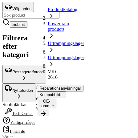
Välj fordon
Produktkatalog
Powertrain
Submit
products
Filtrera
Urtrampningslager
efter
kategori
Urtrampningslager
VKC
Passagerarfordon
2616
Urtrampningslager
Reparationsanvisningar
Nyttofordon
Kompatibilitet
VKC
OE-
Snabblänkar
2616
nummer
Tech Center
Vanliga frågor
Välj ditt fordon för att
hämta
Innan du
reparationsanvisningar
börjar