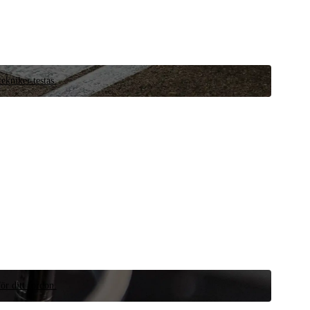
ekniker testas.
ör ditt fordon.